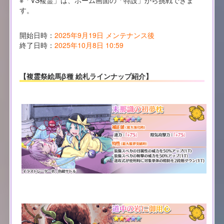
※「VS複霊」は、ホーム画面の「特設」から挑戦できま
す。
開始日時：
2025年9月19日 メンテナンス後
終了日時：
2025年10月8日 10:59
【複霊祭絵馬β種 絵札ラインナップ紹介】