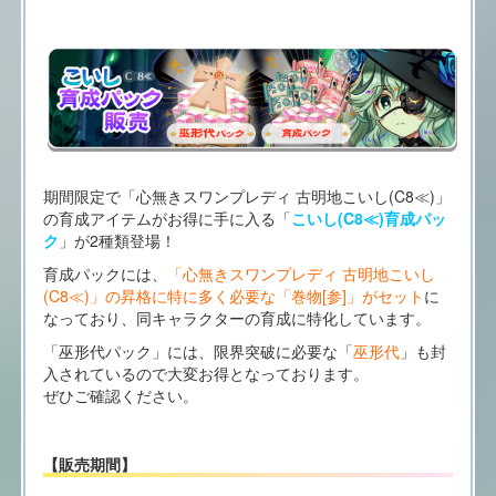
期間限定で「心無きスワンプレディ 古明地こいし(C8≪)」
の育成アイテムがお得に手に入る「
こいし(C8≪)育成パッ
ク
」が2種類登場！
育成パックには、
「心無きスワンプレディ 古明地こいし
(C8≪)」の昇格に特に多く必要な「巻物[参]」がセット
に
なっており、同キャラクターの育成に特化しています。
「巫形代パック」には、限界突破に必要な「
巫形代
」も封
入されているので大変お得となっております。
ぜひご確認ください。
【販売期間】