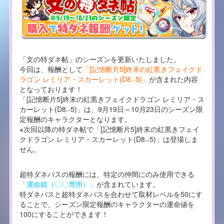
「文の特ダネ帖」のシーズンを更新いたしました。
今回は、報酬として
「[記憶断片5]終末の紅黒きフェイクド
ラゴン レミリア・スカーレット(D8.-5)」
が含まれた内容
となっております！
「[記憶断片5]終末の紅黒きフェイクドラゴン レミリア・ス
カーレット(D8.-5)」は、9月19日～10月23日のシーズン限
定報酬のキャラクターとなります。
※次回以降の特ダネ帖で「[記憶断片5]終末の紅黒きフェイ
クドラゴン レミリア・スカーレット(D8.-5)」は登場しま
せん。
超特ダネパスの報酬には、特定の仲間にのみ使用できる
「運命鏡（〇〇専用）」
が含まれています。
特ダネパスと超特ダネパスを合わせて取材レベルを50にす
ることで、シーズン限定報酬のキャラクターの運命値を
100にすることができます！