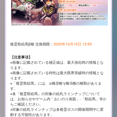
複霊祭絵馬β種 交換期限：
2025年10月15日 13:59
【注意事項】
※画像に記載されている補正値は、最大強化時の情報とな
ります。
※画像に記載されている特性は最大限界突破時の情報とな
ります。
※「複霊祭絵馬」には、α種/β種/γ種/δ種の種類がありま
す。
※各「複霊祭絵馬」の対象の絵札ラインナップについて
は、お知らせやゲーム内「おいのり画面」-「祭絵馬」等か
らご確認ください。
※対象の絵札ラインナップは各複霊ボスの開催期間中に変
動する可能性があります。