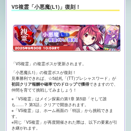
VS複霊「小悪魔(L1)」復刻！
「VS複霊」の複霊ボスが更新されます。
「小悪魔(L1)」の複霊ボスが復刻！
見事勝利できれば、☆5絵札「(TT)プレシャスワード」が
初回クリア報酬や確率でのドロップで獲得
できますので、
仲間を育てて挑戦してみましょう！
※「VS複霊」はメイン探索の第1章 第5節「そして誰
も……？ 第3話」クリアで開放されます。
※「VS複霊」は、ホーム画面の「特設」から挑戦できま
す。
※同じ「VS複霊」が再度開催された際は、以下の要素が引
き継がれます。