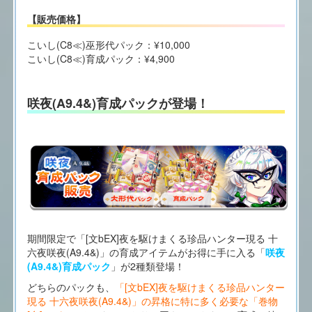
【販売価格】
こいし(C8≪)巫形代パック：¥10,000
こいし(C8≪)育成パック：¥4,900
咲夜(A9.4&)育成パックが登場！
期間限定で「[文bEX]夜を駆けまくる珍品ハンター現る 十
六夜咲夜(A9.4&)」の育成アイテムがお得に手に入る「
咲夜
(A9.4&)育成パック
」が2種類登場！
どちらのパックも、
「[文bEX]夜を駆けまくる珍品ハンター
現る 十六夜咲夜(A9.4&)」の昇格に特に多く必要な「巻物