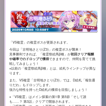
「VS複霊」の複霊ボスが更新されます。
今回は「古明地さとり(Z3)」の複霊ボスが襲来！
見事勝利できれば、「複霊祭絵馬β種」が
初回クリア報酬
や確率でのドロップで獲得
できますので、仲間を育てて挑
戦してみましょう！
※以前の「複霊祭絵馬β種」とは、絵札ラインナップが異な
ります。
また、VS複霊「古明地さとり(Z3)」では、D絵札「報告通
りだわ」もドロップします。
強力な特性を持ったD絵札の獲得を目指しましょう！
※「VS複霊」はメイン探索の第1章 第5節「そして誰
も……？ 第3話」クリアで開放されます。