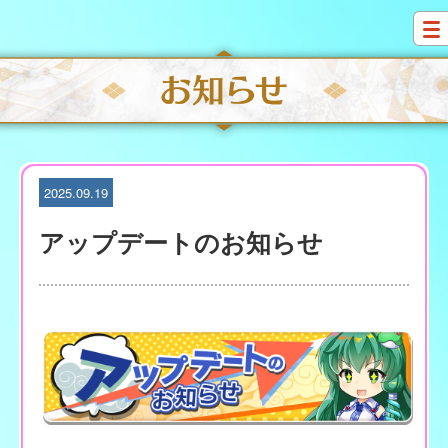
S
k
i
p
t
o
c
o
n
t
2025.09.19
e
n
アップデートのお知らせ
t