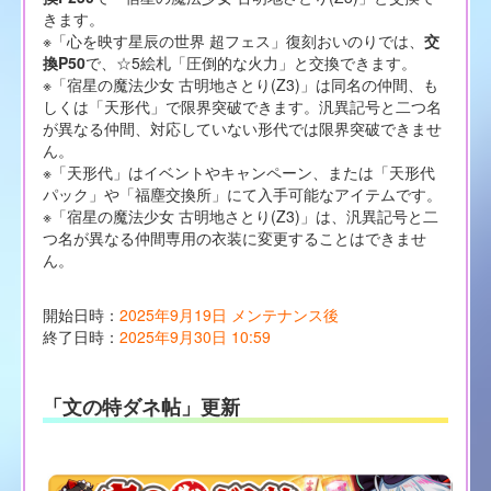
きます。
※「心を映す星辰の世界 超フェス」復刻おいのりでは、
交
換P50
で、☆5絵札「圧倒的な火力」と交換できます。
※「宿星の魔法少女 古明地さとり(Z3)」は同名の仲間、も
しくは「天形代」で限界突破できます。汎異記号と二つ名
が異なる仲間、対応していない形代では限界突破できませ
ん。
※「天形代」はイベントやキャンペーン、または「天形代
パック」や「福塵交換所」にて入手可能なアイテムです。
※「宿星の魔法少女 古明地さとり(Z3)」は、汎異記号と二
つ名が異なる仲間専用の衣装に変更することはできませ
ん。
開始日時：
2025年9月19日 メンテナンス後
終了日時：
2025年9月30日 10:59
「文の特ダネ帖」更新