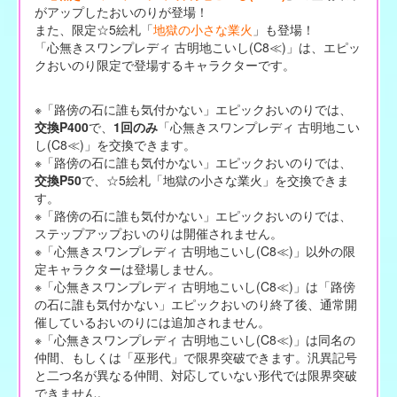
がアップしたおいのりが登場！
また、限定☆5絵札「
地獄の小さな業火
」も登場！
「心無きスワンプレディ 古明地こいし(C8≪)」は、エピッ
クおいのり限定で登場するキャラクターです。
※「路傍の石に誰も気付かない」エピックおいのりでは、
交換P400
で、
1回のみ
「心無きスワンプレディ 古明地こい
し(C8≪)」を交換できます。
※「路傍の石に誰も気付かない」エピックおいのりでは、
交換P50
で、☆5絵札「地獄の小さな業火」を交換できま
す。
※「路傍の石に誰も気付かない」エピックおいのりでは、
ステップアップおいのりは開催されません。
※「心無きスワンプレディ 古明地こいし(C8≪)」以外の限
定キャラクターは登場しません。
※「心無きスワンプレディ 古明地こいし(C8≪)」は「路傍
の石に誰も気付かない」エピックおいのり終了後、通常開
催しているおいのりには追加されません。
※「心無きスワンプレディ 古明地こいし(C8≪)」は同名の
仲間、もしくは「巫形代」で限界突破できます。汎異記号
と二つ名が異なる仲間、対応していない形代では限界突破
できません。