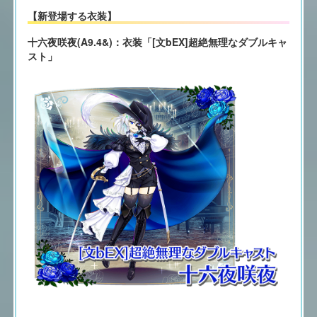
【新登場する衣装】
十六夜咲夜(A9.4&)：衣装「[文bEX]超絶無理なダブルキャ
スト」