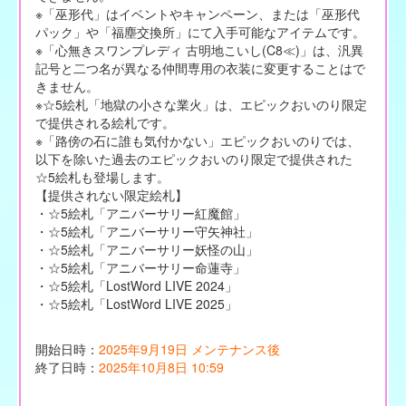
※「巫形代」はイベントやキャンペーン、または「巫形代
パック」や「福塵交換所」にて入手可能なアイテムです。
※「心無きスワンプレディ 古明地こいし(C8≪)」は、汎異
記号と二つ名が異なる仲間専用の衣装に変更することはで
きません。
※☆5絵札「地獄の小さな業火」は、エピックおいのり限定
で提供される絵札です。
※「路傍の石に誰も気付かない」エピックおいのりでは、
以下を除いた過去のエピックおいのり限定で提供された
☆5絵札も登場します。
【提供されない限定絵札】
・☆5絵札「アニバーサリー紅魔館」
・☆5絵札「アニバーサリー守矢神社」
・☆5絵札「アニバーサリー妖怪の山」
・☆5絵札「アニバーサリー命蓮寺」
・☆5絵札「LostWord LIVE 2024」
・☆5絵札「LostWord LIVE 2025」
開始日時：
2025年9月19日 メンテナンス後
終了日時：
2025年10月8日 10:59