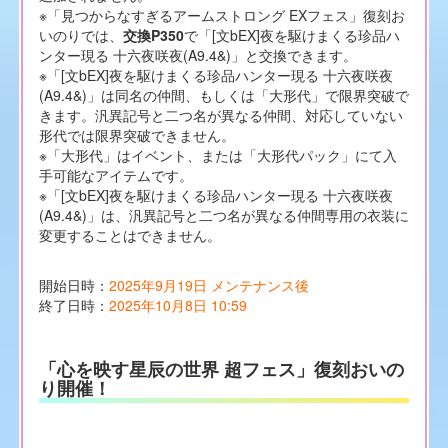
※「見つからなすぎるアームストロング EXフェス」復刻お
いのりでは、
交換P350
で「[文bEX]夜を駆けまくる珍品ハ
ンター現る 十六夜咲夜(A9.4&)」と交換できます。
※「[文bEX]夜を駆けまくる珍品ハンター現る 十六夜咲夜
(A9.4&)」は同名の仲間、もしくは「大形代」で限界突破で
きます。汎異記号と二つ名が異なる仲間、対応していない
形代では限界突破できません。
※「大形代」はイベント、または「大形代パック」にて入
手可能なアイテムです。
※「[文bEX]夜を駆けまくる珍品ハンター現る 十六夜咲夜
(A9.4&)」は、汎異記号と二つ名が異なる仲間専用の衣装に
変更することはできません。
開始日時：
2025年9月19日 メンテナンス後
終了日時：
2025年10月8日 10:59
「心を映す星辰の世界 超フェス」復刻おいの
り開催！