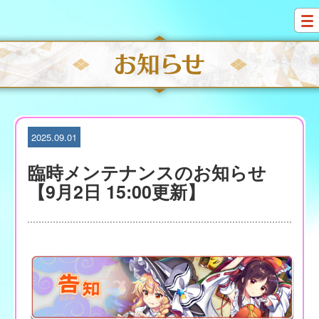
S
k
i
p
t
o
c
o
n
t
2025.09.01
e
n
臨時メンテナンスのお知らせ
t
【9月2日 15:00更新】