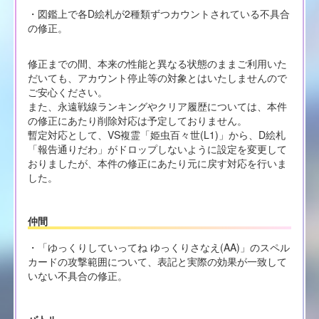
・図鑑上で各D絵札が2種類ずつカウントされている不具合
の修正。
修正までの間、本来の性能と異なる状態のままご利用いた
だいても、アカウント停止等の対象とはいたしませんので
ご安心ください。
また、永遠戦線ランキングやクリア履歴については、本件
の修正にあたり削除対応は予定しておりません。
暫定対応として、VS複霊「姫虫百々世(L1)」から、D絵札
「報告通りだわ」がドロップしないように設定を変更して
おりましたが、本件の修正にあたり元に戻す対応を行いま
した。
仲間
・「ゆっくりしていってね ゆっくりさなえ(AA)」のスペル
カードの攻撃範囲について、表記と実際の効果が一致して
いない不具合の修正。
バトル