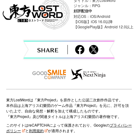
a
タイトル：東方LostWord
ジャンル：RPG
v
好評配信中
対応OS：iOS/Android
i
【iOS版】iOS 16.0以降
【GooglePlay版】Android 12.0以上
g
a
t
i
o
n
東方LostWordは『東方Project』を原作とした公認二次創作作品です。
本作品は上海アリス幻樂団のゲーム作品『東方Project』を元に、許可を頂
いた上で、自由な発想・解釈を加えて構成したものです。
『東方Project』及び関連タイトルは上海アリス幻樂団の著作物です。
このサイトはreCAPTCHAによって保護されており、Googleの
プライバシー
ポリシー
と
利用規約
が適用されます。