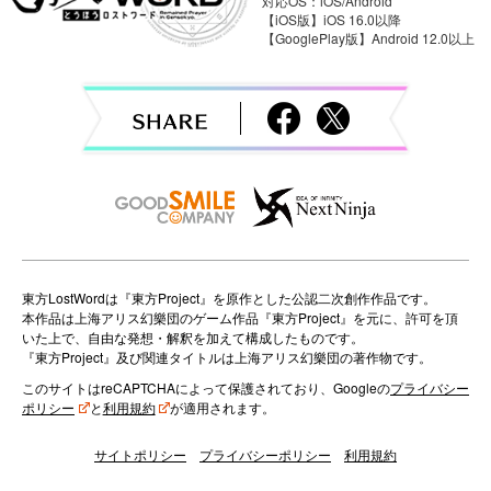
対応OS：iOS/Android
i
【iOS版】iOS 16.0以降
【GooglePlay版】Android 12.0以上
g
a
t
i
o
n
東方LostWordは『東方Project』を原作とした公認二次創作作品です。
本作品は上海アリス幻樂団のゲーム作品『東方Project』を元に、許可を頂
いた上で、自由な発想・解釈を加えて構成したものです。
『東方Project』及び関連タイトルは上海アリス幻樂団の著作物です。
このサイトはreCAPTCHAによって保護されており、Googleの
プライバシー
ポリシー
と
利用規約
が適用されます。
サイトポリシー
プライバシーポリシー
利用規約