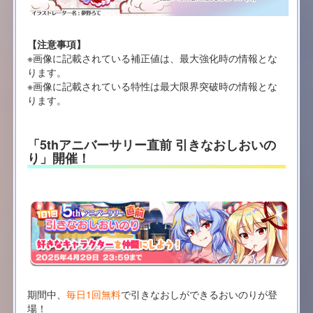
【注意事項】
※画像に記載されている補正値は、最大強化時の情報とな
ります。
※画像に記載されている特性は最大限界突破時の情報とな
ります。
「5thアニバーサリー直前 引きなおしおいの
り」開催！
期間中、
毎日1回無料
で引きなおしができるおいのりが登
場！