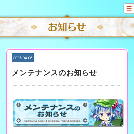
S
k
i
p
t
o
c
o
n
t
2025.04.06
e
n
メンテナンスのお知らせ
t