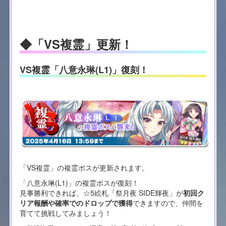
◆「VS複霊」更新！
VS複霊「八意永琳(L1)」復刻！
「VS複霊」の複霊ボスが更新されます。
「八意永琳(L1)」の複霊ボスが復刻！
見事勝利できれば、☆5絵札「祭月夜 SIDE輝夜」が
初回ク
リア報酬や確率でのドロップで獲得
できますので、仲間を
育てて挑戦してみましょう！