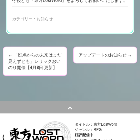
今後とも「東方LostWord」をよろしくお願いいたします。
カテゴリー：
お知らせ
←
「斑鳩からの未来はまだ
アップデートのお知らせ
→
P
見えずとも」レリックおい
のり開催【4月8日 更新】
o
s
t
n
a
タイトル：東方LostWord
ジャンル：RPG
v
好評配信中