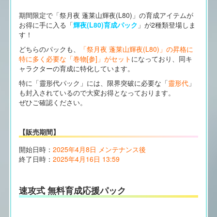
期間限定で「祭月夜 蓬莱山輝夜(L80)」の育成アイテムが
お得に手に入る「
輝夜(L80)育成パック
」が2種類登場しま
す！
どちらのパックも、
「祭月夜 蓬莱山輝夜(L80)」の昇格に
特に多く必要な「巻物[参]」がセット
になっており、同キ
ャラクターの育成に特化しています。
特に「靈形代パック」には、限界突破に必要な「
靈形代
」
も封入されているので大変お得となっております。
ぜひご確認ください。
【販売期間】
開始日時：
2025年4月8日 メンテナンス後
終了日時：
2025年4月16日 13:59
速攻式 無料育成応援パック