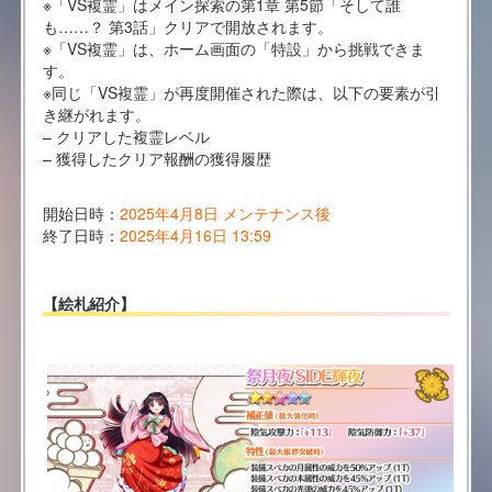
※「VS複霊」はメイン探索の第1章 第5節「そして誰
も……？ 第3話」クリアで開放されます。
※「VS複霊」は、ホーム画面の「特設」から挑戦できま
す。
※同じ「VS複霊」が再度開催された際は、以下の要素が引
き継がれます。
– クリアした複霊レベル
– 獲得したクリア報酬の獲得履歴
開始日時：
2025年4月8日 メンテナンス後
終了日時：
2025年4月16日 13:59
【絵札紹介】