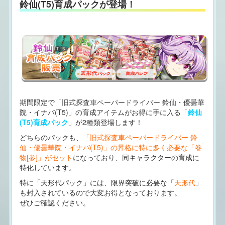
鈴仙(T5)育成パックが登場！
期間限定で「旧式探査車ペーパードライバー 鈴仙・優曇華
院・イナバ(T5)」の育成アイテムがお得に手に入る「
鈴仙
(T5)育成パック
」が2種類登場します！
どちらのパックも、
「旧式探査車ペーパードライバー 鈴
仙・優曇華院・イナバ(T5)」の昇格に特に多く必要な「巻
物[参]」がセット
になっており、同キャラクターの育成に
特化しています。
特に「天形代パック」には、限界突破に必要な「
天形代
」
も封入されているので大変お得となっております。
ぜひご確認ください。