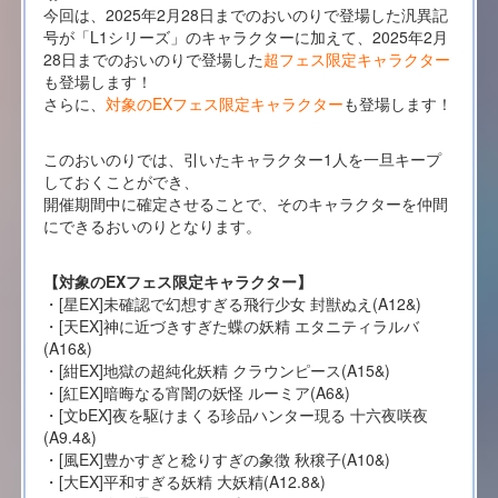
今回は、2025年2月28日までのおいのりで登場した汎異記
号が「L1シリーズ」のキャラクターに加えて、2025年2月
28日までのおいのりで登場した
超フェス限定キャラクター
も登場します！
さらに、
対象のEXフェス限定キャラクター
も登場します！
このおいのりでは、引いたキャラクター1人を一旦キープ
しておくことができ、
開催期間中に確定させることで、そのキャラクターを仲間
にできるおいのりとなります。
【対象のEXフェス限定キャラクター】
・[星EX]未確認で幻想すぎる飛行少女 封獣ぬえ(A12&)
・[天EX]神に近づきすぎた蝶の妖精 エタニティラルバ
(A16&)
・[紺EX]地獄の超純化妖精 クラウンピース(A15&)
・[紅EX]暗晦なる宵闇の妖怪 ルーミア(A6&)
・[文bEX]夜を駆けまくる珍品ハンター現る 十六夜咲夜
(A9.4&)
・[風EX]豊かすぎと稔りすぎの象徴 秋穣子(A10&)
・[大EX]平和すぎる妖精 大妖精(A12.8&)