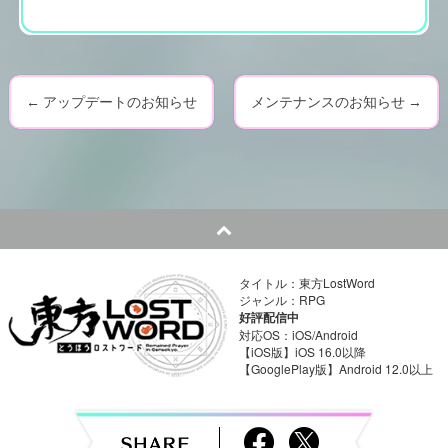
←
アップデートのお知らせ
メンテナンスのお知らせ
→
P
o
s
t
n
タイトル：東方LostWord
ジャンル：RPG
a
好評配信中
対応OS：iOS/Android
v
【iOS版】iOS 16.0以降
【GooglePlay版】Android 12.0以上
i
g