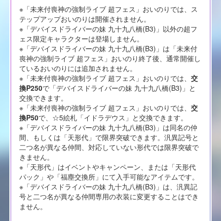
※「未来付喪神の強制ライブ 超フェス」おいのりでは、ス
テップアップおいのりは開催されません。
※「デバイスドライバーの妹 九十九八橋(B3)」以外の超フ
ェス限定キャラクターは登場しません。
※「デバイスドライバーの妹 九十九八橋(B3)」は「未来付
喪神の強制ライブ 超フェス」おいのり終了後、通常開催し
ているおいのりには追加されません。
※「未来付喪神の強制ライブ 超フェス」おいのりでは、
交
換P250
で「デバイスドライバーの妹 九十九八橋(B3)」と
交換できます。
※「未来付喪神の強制ライブ 超フェス」おいのりでは、
交
換P50
で、☆5絵札「イドラデウス」と交換できます。
※「デバイスドライバーの妹 九十九八橋(B3)」は同名の仲
間、もしくは「天形代」で限界突破できます。汎異記号と
二つ名が異なる仲間、対応していない形代では限界突破で
きません。
※「天形代」はイベントやキャンペーン、または「天形代
パック」や「福塵交換所」にて入手可能なアイテムです。
※「デバイスドライバーの妹 九十九八橋(B3)」は、汎異記
号と二つ名が異なる仲間専用の衣装に変更することはでき
ません。