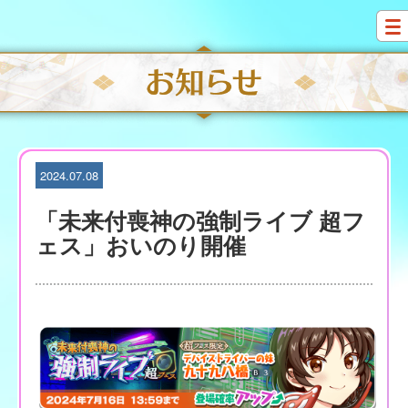
S
k
i
p
t
o
c
o
n
t
2024.07.08
e
n
「未来付喪神の強制ライブ 超フ
t
ェス」おいのり開催