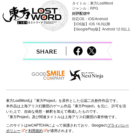
タイトル：東方LostWord
a
ジャンル：RPG
好評配信中
v
対応OS：iOS/Android
【iOS版】iOS 16.0以降
【GooglePlay版】Android 12.0以上
i
g
a
t
i
o
n
東方LostWordは『東方Project』を原作とした公認二次創作作品です。
本作品は上海アリス幻樂団のゲーム作品『東方Project』を元に、許可を頂
いた上で、自由な発想・解釈を加えて構成したものです。
『東方Project』及び関連タイトルは上海アリス幻樂団の著作物です。
このサイトはreCAPTCHAによって保護されており、Googleの
プライバシー
ポリシー
と
利用規約
が適用されます。