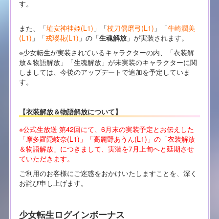
す。
また、「
埴安神袿姫(L1)
」「
杖刀偶磨弓(L1)
」「
牛崎潤美
(L1)
」「
戎瓔花(L1)
」の「
生魂解放
」が実装されます。
※少女転生が実装されているキャラクターの内、「衣装解
放＆物語解放」「生魂解放」が未実装のキャラクターに関
しましては、今後のアップデートで追加を予定していま
す。
【衣装解放＆物語解放について】
※公式生放送 第42回にて、6月末の実装予定とお伝えした
「摩多羅隠岐奈(L1)」「高麗野あうん(L1)」の「衣装解放
＆物語解放」につきまして、実装を7月上旬へと延期させ
ていただきます。
ご利用のお客様にご迷惑をおかけいたしますことを、深く
お詫び申し上げます。
少女転生ログインボーナス