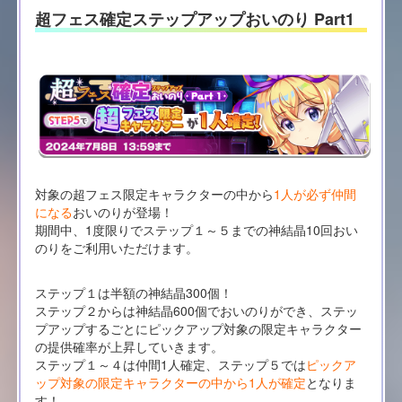
超フェス確定ステップアップおいのり Part1
対象の超フェス限定キャラクターの中から
1人が必ず仲間
になる
おいのりが登場！
期間中、1度限りでステップ１～５までの神結晶10回おい
のりをご利用いただけます。
ステップ１は半額の神結晶300個！
ステップ２からは神結晶600個でおいのりができ、ステッ
プアップするごとにピックアップ対象の限定キャラクター
の提供確率が上昇していきます。
ステップ１～４は仲間1人確定、ステップ５では
ピックア
ップ対象の限定キャラクターの中から1人が確定
となりま
す！