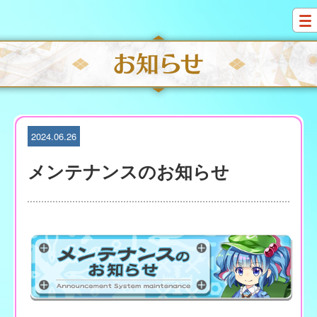
S
k
i
p
t
o
c
o
n
t
2024.06.26
e
n
メンテナンスのお知らせ
t