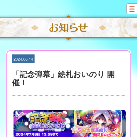
S
k
i
p
t
o
c
o
n
t
2024.06.14
e
n
「記念弾幕」絵札おいのり 開
t
催！