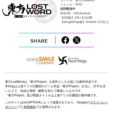
a
ジャンル：RPG
好評配信中
v
対応OS：iOS/Android
【iOS版】iOS 16.0以降
【GooglePlay版】Android 12.0以上
i
g
a
t
i
o
n
東方LostWordは『東方Project』を原作とした公認二次創作作品です。
本作品は上海アリス幻樂団のゲーム作品『東方Project』を元に、許可を頂
いた上で、自由な発想・解釈を加えて構成したものです。
『東方Project』及び関連タイトルは上海アリス幻樂団の著作物です。
このサイトはreCAPTCHAによって保護されており、Googleの
プライバシー
ポリシー
と
利用規約
が適用されます。