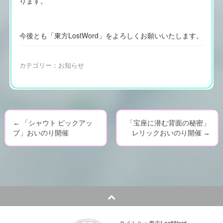
ります。
今後とも「東方LostWord」をよろしくお願いいたします。
カテゴリー：
お知らせ
←
「シャウト ピックアッ
「宝座に潜む背面の秘密」
P
プ」おいのり開催
レリックおいのり開催
→
o
s
t
n
タイトル：東方LostWord