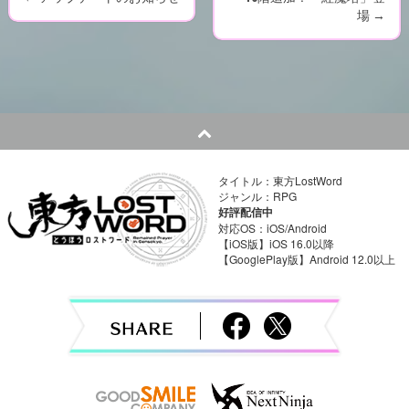
P
場
→
o
s
t
n
タイトル：東方LostWord
a
ジャンル：RPG
好評配信中
v
対応OS：iOS/Android
【iOS版】iOS 16.0以降
【GooglePlay版】Android 12.0以上
i
g
a
t