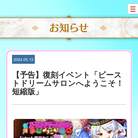
S
k
i
p
t
o
c
o
n
t
2024.05.13
e
n
【予告】復刻イベント「ビース
t
トドリームサロンへようこそ！
短縮版」