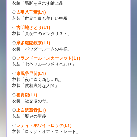
衣装「馬脚を露わす献上品」
◇
吉弔八千慧(L1)
衣装「世界で最も美しい甲羅」
◇
古明地さとり(L1)
衣装「真夜中のメンタリスト」
◇
摩多羅隠岐奈(L1)
衣装「パウダールームの神様」
◇
フランドール・スカーレット(L1)
衣装「七色フルーツ盛り合わせ」
◇
東風谷早苗(L1)
衣装「夜に吹く新しい風」
衣装「皮相浅薄な人間」
◇
霍青娥(L1)
衣装「社交場の母」
◇
上白沢慧音(L1)
衣装「歴史の講義」
◇
レティ・ホワイトロック(L1)
衣装「ロック・オア・ストレート」