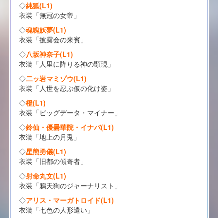
◇
純狐(L1)
衣装「無冠の女帝」
◇
魂魄妖夢(L1)
衣装「披露会の来賓」
◇
八坂神奈子(L1)
衣装「人里に降りる神の顕現」
◇
二ッ岩マミゾウ(L1)
衣装「人世を忍ぶ仮の化け姿」
◇
橙(L1)
衣装「ビッグデータ・マイナー」
◇
鈴仙・優曇華院・イナバ(L1)
衣装「地上の月兎」
◇
星熊勇儀(L1)
衣装「旧都の傾奇者」
◇
射命丸文(L1)
衣装「鴉天狗のジャーナリスト」
◇
アリス・マーガトロイド(L1)
衣装「七色の人形遣い」