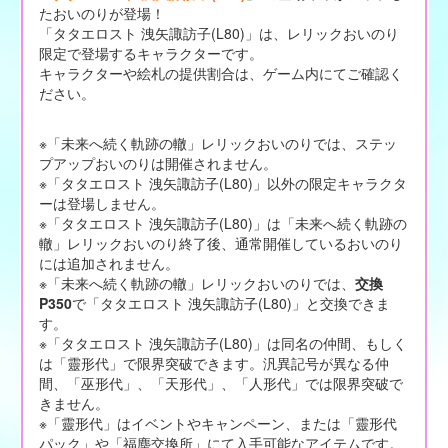
たおいのりが登場！
「タタエロスト 洩矢諏訪子(L80)」は、レリックおいのり
限定で登場するキャラクターです。
キャラクターや絵札の提供割合は、ゲーム内にてご確認く
ださい。
※「未来へ続く軌跡の轍」レリックおいのりでは、ステッ
プアップおいのりは開催されません。
※「タタエロスト 洩矢諏訪子(L80)」以外の限定キャラクタ
ーは登場しません。
※「タタエロスト 洩矢諏訪子(L80)」は「未来へ続く軌跡の
轍」レリックおいのり終了後、通常開催しているおいのり
には追加されません。
※「未来へ続く軌跡の轍」レリックおいのりでは、
交換
P350
で「タタエロスト 洩矢諏訪子(L80)」と交換できま
す。
※「タタエロスト 洩矢諏訪子(L80)」は同名の仲間、もしく
は「靈形代」で限界突破できます。汎異記号が異なる仲
間、「巫形代」、「天形代」、「人形代」では限界突破で
きません。
※「靈形代」はイベントやキャンペーン、または「靈形代
パック」や「福塵交換所」にて入手可能なアイテムです。