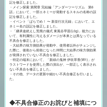
記を修正しました。
・メイン探索 第閑章 完結編「アンダーツーリズム 第6
話」において、一部エネミーが発動するスキルの名称の誤
記を修正しました。
・イベント「ぱらでめ！ 〜 新並行次元録」において、エ
ネミー名の誤記を修正しました。
・「継承途絶えし荒廃の儀式 東風谷早苗(L0g)」能力にお
いて、有利属性に与えるダメージが本来とは異なっている
不具合を修正しました。
・大結界の味方側効果が発動中、使用者以外がチェンジし
た際に、後衛から前衛になった仲間に大結界の味方側効果
が発揮されていない不具合を修正しました。
・特定の端末において、「新緑の鬼神 伊吹萃香(W1)」が
ラストワードを使用した際の演出が、一部正しく表示され
ない不具合を修正しました。
・その他、データの更新や細かい不具合修正を行いまし
た。
◆不具合修正のお詫びと補填につ