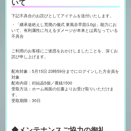
いて
下記不具合のお詫びとしてアイテムを送付いたします。
・「継承途絶えし荒廃の儀式 東風谷早苗(L0g)」能力にお
いて、有利属性に与えるダメージが本来とは異なっている
不具合
ご利用のお客様にご迷惑をおかけしましたことを、深くお
詫び申し上げます。
配布対象：5月15日 23時59分までにログインした方全員を
対象
配布内容：封結晶5個／賽銭1500
受取方法：ホーム画面の伝書よりお受け取りいただけま
す。
受取期限：30日
◆メンテナンスご協力の御礼