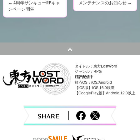
←
4周年サンキューRPキャ
メンテナンスのお知らせ
→
P
ンペーン開催
o
s
t
n
タイトル：東方LostWord
a
ジャンル：RPG
好評配信中
v
対応OS：iOS/Android
【iOS版】iOS 16.0以降
【GooglePlay版】Android 12.0以上
i
g
a
t