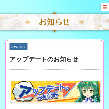
S
k
i
p
t
o
c
o
n
t
2024.05.08
e
n
アップデートのお知らせ
t