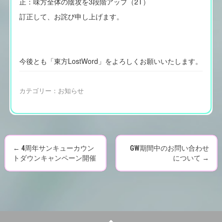
正：味方全体の陰攻を3段階アップ（2T）
訂正して、お詫び申し上げます。
今後とも「東方LostWord」をよろしくお願いいたします。
カテゴリー：
お知らせ
←
4周年サンキューカウン
GW期間中のお問い合わせ
P
トダウンキャンペーン開催
について
→
o
s