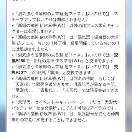
※「湯気漂う温泉郷の大首魁 超フェス」おいのりでは、ス
テップアップおいのりは開催されません。
※「新緑の鬼神 伊吹萃香(W1)」以外の超フェス限定キャラ
クターは登場しません。
※「新緑の鬼神 伊吹萃香(W1)」は「湯気漂う温泉郷の大首
魁 超フェス」おいのり終了後、通常開催しているおいのり
には追加されません。
※「湯気漂う温泉郷の大首魁 超フェス」おいのりでは、
交
換P250
で「新緑の鬼神 伊吹萃香(W1)」と交換できます。
※「湯気漂う温泉郷の大首魁 超フェス」おいのりでは、
交
換P50
で、☆5絵札「掌握」と交換できます。
※「新緑の鬼神 伊吹萃香(W1)」は同名の仲間、もしくは
「天形代」で限界突破できます。汎異記号が異なる仲間、
「巫形代」、「靈形代」、「人形代」では限界突破できま
せん。
※「天形代」はイベントやキャンペーン、または「天形代
パック」や「福塵交換所」にて入手可能なアイテムです。
※「新緑の鬼神 伊吹萃香(W1)」は、汎異記号が異なる仲間
専用の衣装に変更することはできません。