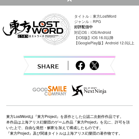
t
n
タイトル：東方LostWord
a
ジャンル：RPG
好評配信中
v
対応OS：iOS/Android
【iOS版】iOS 16.0以降
【GooglePlay版】Android 12.0以上
i
g
a
t
i
o
n
東方LostWordは『東方Project』を原作とした公認二次創作作品です。
本作品は上海アリス幻樂団のゲーム作品『東方Project』を元に、許可を頂
いた上で、自由な発想・解釈を加えて構成したものです。
『東方Project』及び関連タイトルは上海アリス幻樂団の著作物です。