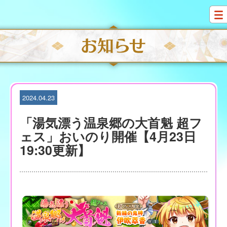
S
k
i
p
t
o
c
o
n
t
2024.04.23
e
n
「湯気漂う温泉郷の大首魁 超フ
t
ェス」おいのり開催【4月23日
19:30更新】