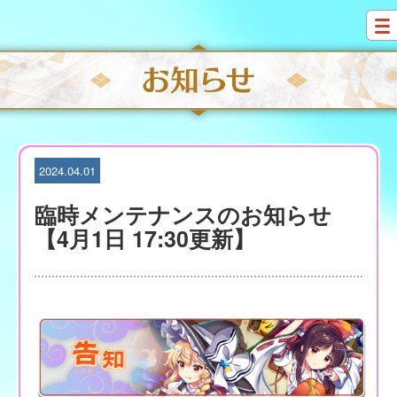
S
k
i
p
t
o
c
o
n
t
2024.04.01
e
n
臨時メンテナンスのお知らせ
t
【4月1日 17:30更新】