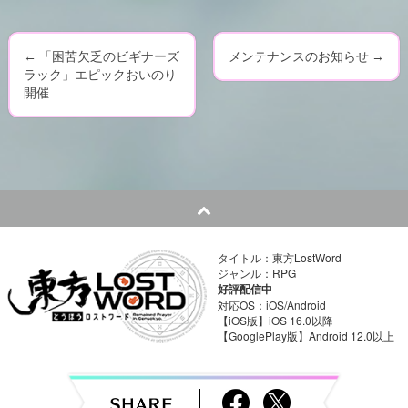
←
「困苦欠乏のビギナーズ
メンテナンスのお知らせ
→
P
ラック」エピックおいのり
開催
o
s
t
n
a
タイトル：東方LostWord
ジャンル：RPG
v
好評配信中
対応OS：iOS/Android
i
【iOS版】iOS 16.0以降
【GooglePlay版】Android 12.0以上
g
a