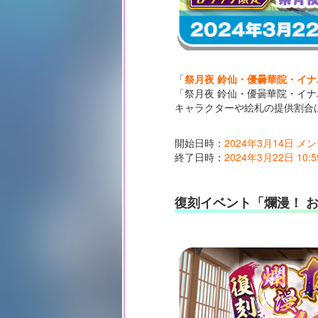
「
祭月夜 鈴仙・優曇華院・イナバ(
「祭月夜 鈴仙・優曇華院・イナ
キャラクターや絵札の提供割合
開始日時：
2024年3月14日 
終了日時：
2024年3月22日 10:5
復刻イベント「爛漫！ 