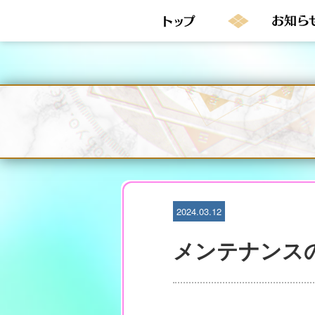
S
k
i
p
t
o
c
o
n
t
e
n
t
2024.03.12
メンテナンス