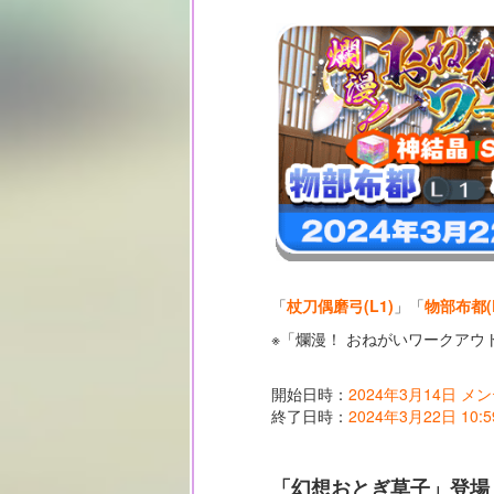
「
杖刀偶磨弓(L1)
」「
物部布都(L
※「爛漫！ おねがいワークア
開始日時：
2024年3月14日 
終了日時：
2024年3月22日 10:5
「幻想おとぎ草子」登場