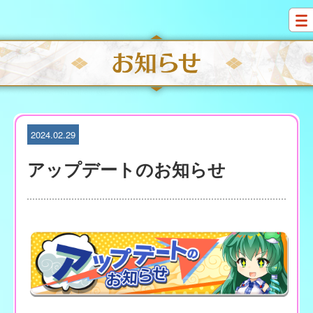
S
k
i
p
t
o
c
o
n
t
2024.02.29
e
n
アップデートのお知らせ
t