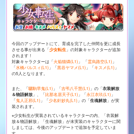
今回のアップデートにて、育成を完了した仲間を更に成長
させる事が出来る「
少女転生
」の対象キャラクターが追加
されます！
対象キャラクターは「
火焔猫燐(L1)
」 「
霊烏路空(L1)
」
「
水橋パルスィ(L1)
」「
黒谷ヤマメ(L1)
」「
キスメ(L1)
」
の5人となります。
また、「
驪駒早鬼(L1)
」「
吉弔八千慧(L1)
」の「
衣装解放
＆物語解放
」、「
比那名居天子(L1)
」「
永江衣玖(L1)
」
「
鬼人正邪(L1)
」「
少名針妙丸(L1)
」の「
生魂解放
」が実
装されます。
※少女転生が実装されているキャラクターの内、「衣装解
放＆物語解放」「生魂解放」が未実装のキャラクターに関
しましては、今後のアップデートで追加を予定していま
す。