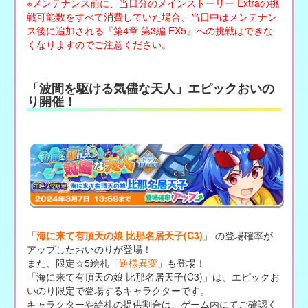
※メンテナンス前に、当日分のメインストーリー Extraの挑
戦可能数をすべて消費していた場合、当日中はメンテナン
ス後に追加される『第4章 第3編 EX5』への挑戦はできな
くなりますのでご注意ください。
「波間を駆ける気儘な天人」エピックおいの
り開催！
「
海に来て有頂天の娘 比那名居天子(C3)
」 の登場確率が
アップしたおいのりが登場！
また、限定☆5絵札「
逆様異変
」も登場！
「海に来て有頂天の娘 比那名居天子(C3)」は、エピックお
いのり限定で登場するキャラクターです。
キャラクターや絵札の提供割合は、ゲーム内にてご確認く