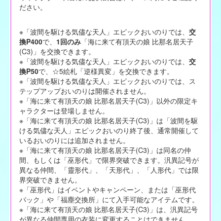
ださい。
※「波間を駆ける気儘な天人」エピックおいのりでは、
交
換P400
で、
1回のみ
「海に来て有頂天の娘 比那名居天子
(C3)」を交換できます。
※「波間を駆ける気儘な天人」エピックおいのりでは、
交
換P50
で、☆5絵札「逆様異変」を交換できます。
※「波間を駆ける気儘な天人」エピックおいのりでは、ス
テップアップおいのりは開催されません。
※「海に来て有頂天の娘 比那名居天子(C3)」以外の限定キ
ャラクターは登場しません。
※「海に来て有頂天の娘 比那名居天子(C3)」は「波間を駆
ける気儘な天人」エピックおいのり終了後、通常開催して
いるおいのりには追加されません。
※「海に来て有頂天の娘 比那名居天子(C3)」は同名の仲
間、もしくは「巫形代」で限界突破できます。汎異記号が
異なる仲間、「靈形代」、「天形代」、「人形代」では限
界突破できません。
※「巫形代」はイベントやキャンペーン、または「巫形代
パック」や「福塵交換所」にて入手可能なアイテムです。
※「海に来て有頂天の娘 比那名居天子(C3)」は、汎異記号
が異なる仲間専用の衣装に変更することはできません。