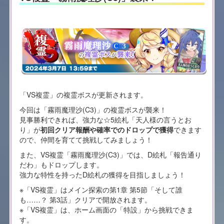
「VS複霊」の複霊ボスが更新されます。
今回は「霧雨魔理沙(C3)」の複霊ボスが襲来！
見事勝利できれば、強力な☆5絵札「天人様の言うとお
り」が
初回クリア報酬や確率でのドロップで獲得
できます
ので、仲間を育てて挑戦してみましょう！
また、VS複霊「霧雨魔理沙(C3)」では、D絵札「報告通り
だわ」もドロップします。
強力な特性を持ったD絵札の獲得を目指しましょう！
※「VS複霊」はメイン探索の第1章 第5節「そして誰
も……？ 第3話」クリアで開放されます。
※「VS複霊」は、ホーム画面の「特設」から挑戦できま
す。