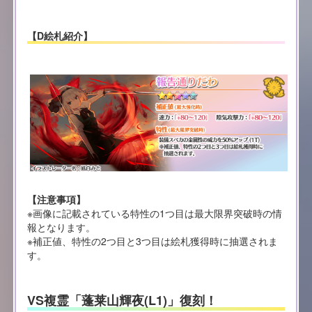
【D絵札紹介】
【注意事項】
※画像に記載されている特性の1つ目は最大限界突破時の情
報となります。
※補正値、特性の2つ目と3つ目は絵札獲得時に抽選されま
す。
VS複霊「蓬莱山輝夜(L1)」復刻！