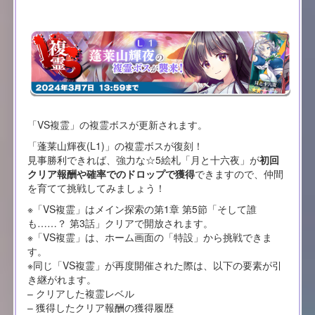
「VS複霊」の複霊ボスが更新されます。
「蓬莱山輝夜(L1)」の複霊ボスが復刻！
見事勝利できれば、強力な☆5絵札「月と十六夜」が
初回
クリア報酬や確率でのドロップで獲得
できますので、仲間
を育てて挑戦してみましょう！
※「VS複霊」はメイン探索の第1章 第5節「そして誰
も……？ 第3話」クリアで開放されます。
※「VS複霊」は、ホーム画面の「特設」から挑戦できま
す。
※同じ「VS複霊」が再度開催された際は、以下の要素が引
き継がれます。
– クリアした複霊レベル
– 獲得したクリア報酬の獲得履歴