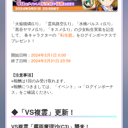
「火焔猫燐(L1)」 「霊烏路空(L1)」「水橋パルスィ(L1)」
「黒谷ヤマメ(L1)」「キスメ(L1)」の少女転生実装を記念
して、 各キャラクターの「
転生鏡
」をログインボーナスで
プレゼント！
開始日時：
2024年3月1日 0:00
終了日時：
2024年3月31日 23:59
【注意事項】
※報酬は1回のみ受け取れます。
※報酬につきましては、「イベント」→「ログインボーナ
ス」をご確認ください。
◆「VS複霊」更新！
VS複霊「霧雨魔理沙(C3)」襲来！