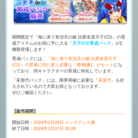
期間限定で「海に来て有頂天の娘 比那名居天子(C3)」の育
成アイテムがお得に手に入る「
天子(C3)育成パック
」が2
種類登場します！
育成パックには、
「海に来て有頂天の娘 比那名居天子
(C3)」の昇格に特に多く必要な「巻物[参]」がセット
にな
っており、同キャラクターの育成に特化しています。
「巫形代パック」には、限界突破に必要な「
巫形代
」も封
入されているので大変お得となっております。
ぜひご確認ください。
【販売期間】
開始日時：
2024年2月29日 メンテナンス後
終了日時：
2024年3月31日 23:59