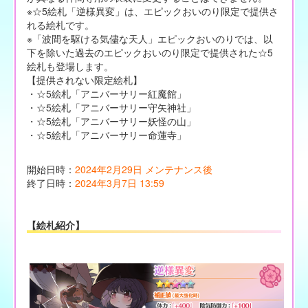
※☆5絵札「逆様異変」は、エピックおいのり限定で提供さ
れる絵札です。
※「波間を駆ける気儘な天人」エピックおいのりでは、以
下を除いた過去のエピックおいのり限定で提供された☆5
絵札も登場します。
【提供されない限定絵札】
・☆5絵札「アニバーサリー紅魔館」
・☆5絵札「アニバーサリー守矢神社」
・☆5絵札「アニバーサリー妖怪の山」
・☆5絵札「アニバーサリー命蓮寺」
開始日時：
2024年2月29日 メンテナンス後
終了日時：
2024年3月7日 13:59
【絵札紹介】