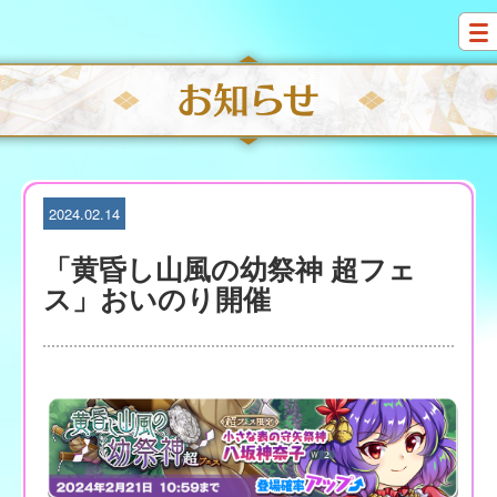
S
k
i
p
t
o
c
o
n
t
2024.02.14
e
n
「黄昏し山風の幼祭神 超フェ
t
ス」おいのり開催