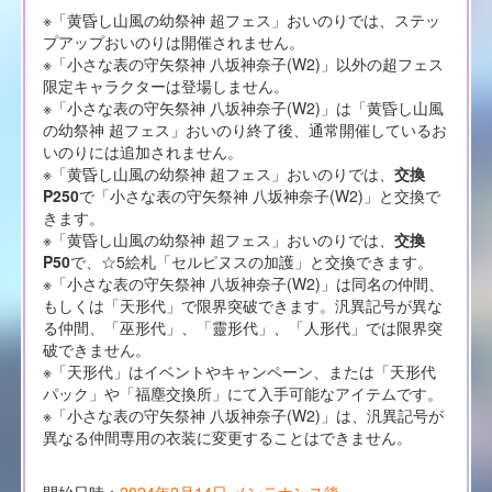
※「黄昏し山風の幼祭神 超フェス」おいのりでは、ステッ
プアップおいのりは開催されません。
※「小さな表の守矢祭神 八坂神奈子(W2)」以外の超フェス
限定キャラクターは登場しません。
※「小さな表の守矢祭神 八坂神奈子(W2)」は「黄昏し山風
の幼祭神 超フェス」おいのり終了後、通常開催しているお
いのりには追加されません。
※「黄昏し山風の幼祭神 超フェス」おいのりでは、
交換
P250
で「小さな表の守矢祭神 八坂神奈子(W2)」と交換で
きます。
※「黄昏し山風の幼祭神 超フェス」おいのりでは、
交換
P50
で、☆5絵札「セルピヌスの加護」と交換できます。
※「小さな表の守矢祭神 八坂神奈子(W2)」は同名の仲間、
もしくは「天形代」で限界突破できます。汎異記号が異な
る仲間、「巫形代」、「靈形代」、「人形代」では限界突
破できません。
※「天形代」はイベントやキャンペーン、または「天形代
パック」や「福塵交換所」にて入手可能なアイテムです。
※「小さな表の守矢祭神 八坂神奈子(W2)」は、汎異記号が
異なる仲間専用の衣装に変更することはできません。
開始日時：
2024年2月14日 メンテナンス後