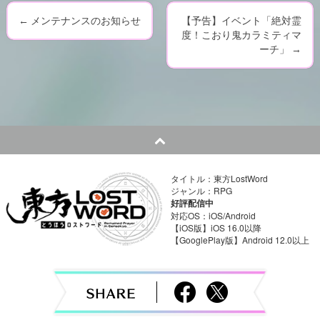
←
メンテナンスのお知らせ
【予告】イベント「絶対霊
P
度！こおり鬼カラミティマ
ーチ」
→
o
s
t
n
a
タイトル：東方LostWord
ジャンル：RPG
v
好評配信中
対応OS：iOS/Android
i
【iOS版】iOS 16.0以降
【GooglePlay版】Android 12.0以上
g
a