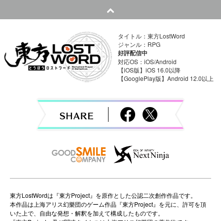
t
n
a
タイトル：東方LostWord
ジャンル：RPG
v
好評配信中
対応OS：iOS/Android
i
【iOS版】iOS 16.0以降
【GooglePlay版】Android 12.0以上
g
a
t
i
o
n
東方LostWordは『東方Project』を原作とした公認二次創作作品です。
本作品は上海アリス幻樂団のゲーム作品『東方Project』を元に、許可を頂
いた上で、自由な発想・解釈を加えて構成したものです。