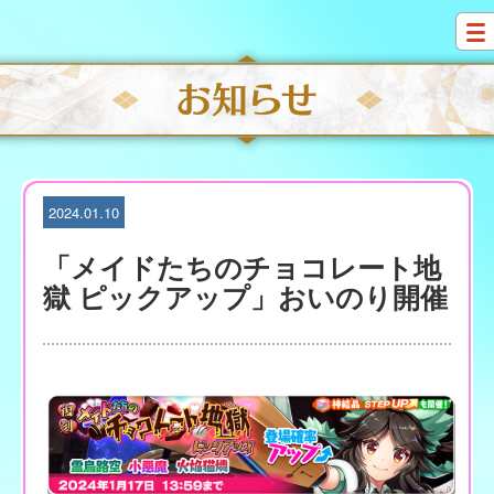
S
k
i
p
t
o
c
o
n
t
2024.01.10
e
n
「メイドたちのチョコレート地
t
獄 ピックアップ」おいのり開催