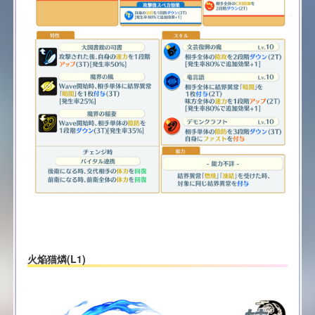
火焔猫燐(L1)