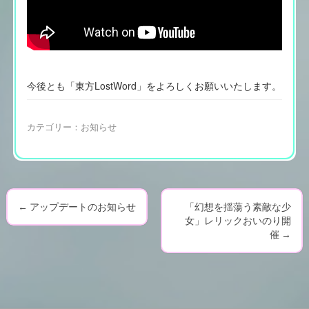
今後とも「東方LostWord」をよろしくお願いいたします。
カテゴリー：
お知らせ
←
アップデートのお知らせ
「幻想を揺蕩う素敵な少
P
女」レリックおいのり開
催
→
o
s