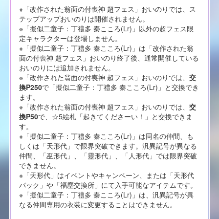
※「改作された翁面の付喪神 超フェス」おいのりでは、ス
テップアップおいのりは開催されません。
※「擬似二童子：丁禮多 秦こころ(Lr)」以外の超フェス限
定キャラクターは登場しません。
※「擬似二童子：丁禮多 秦こころ(Lr)」は「改作された翁
面の付喪神 超フェス」おいのり終了後、通常開催している
おいのりには追加されません。
※「改作された翁面の付喪神 超フェス」おいのりでは、
交
換P250
で「擬似二童子：丁禮多 秦こころ(Lr)」と交換でき
ます。
※「改作された翁面の付喪神 超フェス」おいのりでは、
交
換P50
で、☆5絵札「起きてくださーい！」と交換できま
す。
※「擬似二童子：丁禮多 秦こころ(Lr)」は同名の仲間、も
しくは「天形代」で限界突破できます。汎異記号が異なる
仲間、「巫形代」、「靈形代」、「人形代」では限界突破
できません。
※「天形代」はイベントやキャンペーン、または「天形代
パック」や「福塵交換所」にて入手可能なアイテムです。
※「擬似二童子：丁禮多 秦こころ(Lr)」は、汎異記号が異
なる仲間専用の衣装に変更することはできません。