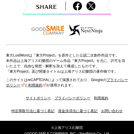
a
t
i
o
n
東方LostWordは『東方Project』を原作とした公認二次創作作品です。
本作品は上海アリス幻樂団のゲーム作品『東方Project』を元に、許可を頂
いた上で、自由な発想・解釈を加えて構成したものです。
『東方Project』及び関連タイトルは上海アリス幻樂団の著作物です。
このサイトはreCAPTCHAによって保護されており、Googleの
プライバシー
ポリシー
と
利用規約
が適用されます。
サイトポリシー
プライバシーポリシー
利用規約
特定商取引法に基づく表記
資金決済法に基づく表記
お問い合わせ
©上海アリス幻樂団
©GOOD SMILE COMPANY, INC. / NextNinja Co., Ltd.