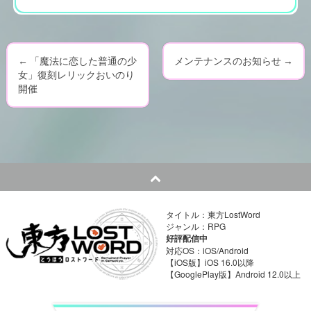
←
「魔法に恋した普通の少
メンテナンスのお知らせ
→
P
女」復刻レリックおいのり
開催
o
s
t
n
a
タイトル：東方LostWord
ジャンル：RPG
v
好評配信中
対応OS：iOS/Android
i
【iOS版】iOS 16.0以降
【GooglePlay版】Android 12.0以上
g