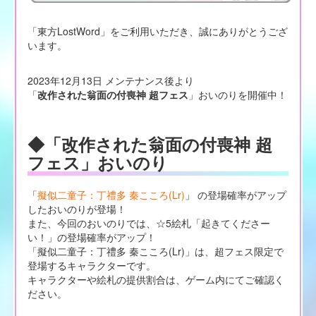
「東方LostWord」をご利用いただき、誠にありがとうござ
います。
2023年12月13日 メンテナンス後より
「
改作された翁面の付喪神 超フェス
」おいのりを開催中！
◆「改作された翁面の付喪神 超
フェス」おいのり
「
擬似二童子：丁禮多 秦こころ(Lr)
」 の登場確率がアップ
したおいのりが登場！
また、今回のおいのりでは、☆5絵札「起きてくださー
い！」の登場確率がアップ！
「擬似二童子：丁禮多 秦こころ(Lr)」は、超フェス限定で
登場するキャラクターです。
キャラクターや絵札の提供割合は、ゲーム内にてご確認く
ださい。