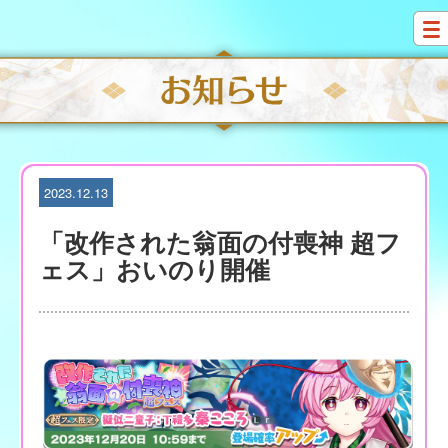
S
k
i
p
t
o
c
o
n
t
2023.12.13
e
n
「改作された翁面の付喪神 超フ
t
ェス」おいのり開催