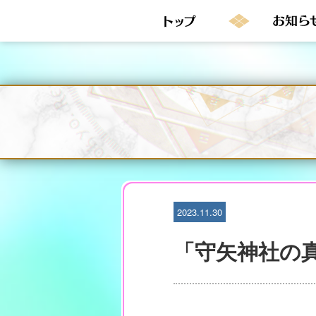
S
k
i
p
t
o
c
o
n
t
e
n
t
2023.11.30
「守矢神社の