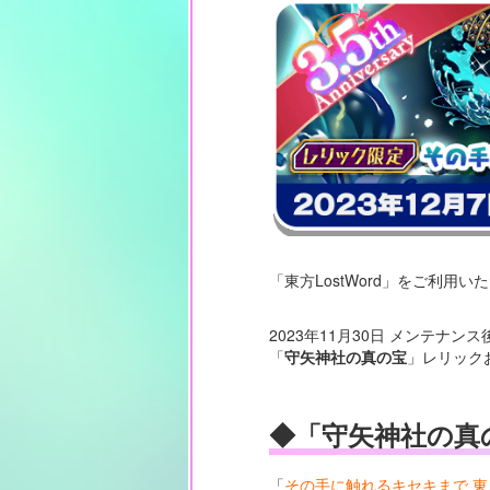
「東方LostWord」をご利用
2023年11月30日 メンテナン
「
守矢神社の真の宝
」レリック
◆「守矢神社の真
「
その手に触れるキセキまで 東風