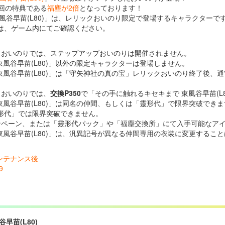
回の特典である
福塵が2倍
となっております！
風谷早苗(L80)」は、レリックおいのり限定で登場するキャラクターで
は、ゲーム内にてご確認ください。
クおいのりでは、ステップアップおいのりは開催されません。
東風谷早苗(L80)」以外の限定キャラクターは登場しません。
東風谷早苗(L80)」は「守矢神社の真の宝」レリックおいのり終了後、
クおいのりでは、
交換P350
で「その手に触れるキセキまで 東風谷早苗(L
東風谷早苗(L80)」は同名の仲間、もしくは「靈形代」で限界突破でき
形代」では限界突破できません。
ンペーン、または「靈形代パック」や「福塵交換所」にて入手可能なア
東風谷早苗(L80)」は、汎異記号が異なる仲間専用の衣装に変更するこ
メンテナンス後
9
早苗(L80)