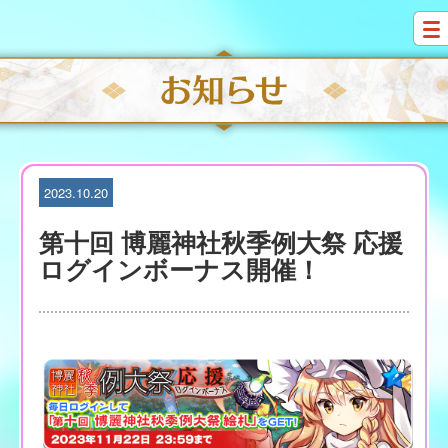
S
k
i
p
t
o
c
o
n
t
2023.10.20
e
n
第十回 博麗神社秋季例大祭 応援
t
ログインボーナス開催！