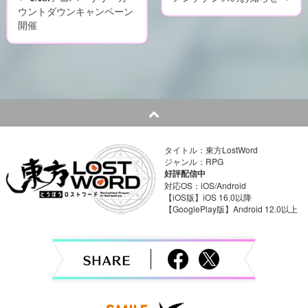
P
ウントダウンキャンペーン
開催
o
s
t
n
a
タイトル：東方LostWord
ジャンル：RPG
v
好評配信中
対応OS：iOS/Android
i
【iOS版】iOS 16.0以降
【GooglePlay版】Android 12.0以上
g
a
t