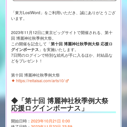
「東方LostWord」をご利用いただき、誠にありがとうござ
います。
2023年11月12日に東京ビッグサイトで開催される、第十
回 博麗神社秋季例大祭。
この開催を記念して「
第十回 博麗神社秋季例大祭 応援ロ
グインボーナス
」を実施いたします。
7日間のログインで特別な絵札が手に入るほか、封結晶な
どをプレゼント！
第十回 博麗神社秋季例大祭
https://reitaisai.com/arts10/
◆「第十回 博麗神社秋季例大祭
応援ログインボーナス」
開始日時：
2023年10月21日 0:00
終了日時：
2023年11月22日 23:59