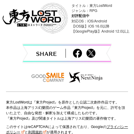
a
タイトル：東方LostWord
ジャンル：RPG
v
好評配信中
対応OS：iOS/Android
i
【iOS版】iOS 16.0以降
【GooglePlay版】Android 12.0以上
g
a
t
i
o
n
東方LostWordは『東方Project』を原作とした公認二次創作作品です。
本作品は上海アリス幻樂団のゲーム作品『東方Project』を元に、許可を頂
いた上で、自由な発想・解釈を加えて構成したものです。
『東方Project』及び関連タイトルは上海アリス幻樂団の著作物です。
このサイトはreCAPTCHAによって保護されており、Googleの
プライバシー
ポリシー
と
利用規約
が適用されます。