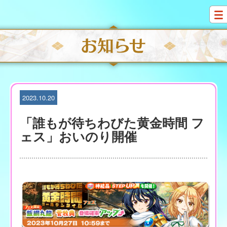
S
k
i
p
t
o
c
o
n
t
2023.10.20
e
n
「誰もが待ちわびた黄金時間 フ
t
ェス」おいのり開催