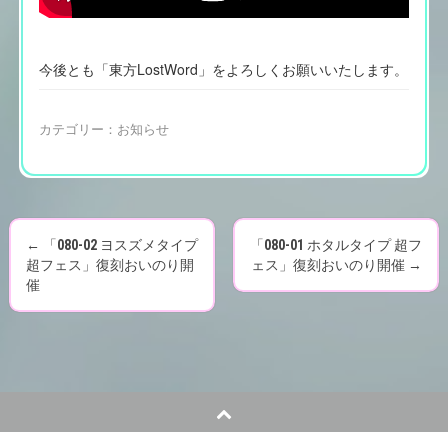
今後とも「東方LostWord」をよろしくお願いいたします。
カテゴリー：
お知らせ
←
「080-02 ヨスズメタイプ
「080-01 ホタルタイプ 超フ
P
超フェス」復刻おいのり開
ェス」復刻おいのり開催
→
催
o
s
t
n