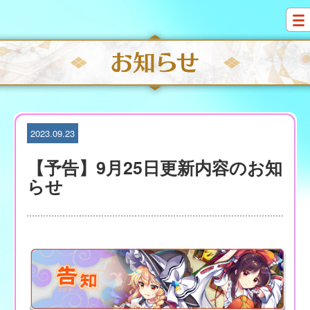
S
k
i
p
t
o
c
o
n
t
2023.09.23
e
n
【予告】9月25日更新内容のお知
t
らせ