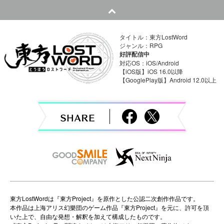
t
n
タイトル：東方LostWord
a
ジャンル：RPG
好評配信中
v
対応OS：iOS/Android
【iOS版】iOS 16.0以降
【GooglePlay版】Android 12.0以上
i
g
a
t
i
o
n
東方LostWordは『東方Project』を原作とした公認二次創作作品です。
本作品は上海アリス幻樂団のゲーム作品『東方Project』を元に、許可を頂
いた上で、自由な発想・解釈を加えて構成したものです。