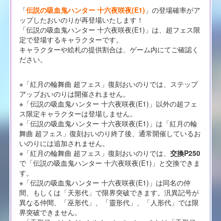
「
伝説の吸血鬼ハンター 十六夜咲夜(E1)
」の登場確率がア
ップしたおいのりが再登場いたします！
「伝説の吸血鬼ハンター 十六夜咲夜(E1)」は、超フェス限
定で登場するキャラクターです。
キャラクターや絵札の提供割合は、ゲーム内にてご確認く
ださい。
※「紅月の輪舞曲 超フェス」復刻おいのりでは、ステップ
アップおいのりは開催されません。
※「伝説の吸血鬼ハンター 十六夜咲夜(E1)」以外の超フェ
ス限定キャラクターは登場しません。
※「伝説の吸血鬼ハンター 十六夜咲夜(E1)」は「紅月の輪
舞曲 超フェス」復刻おいのり終了後、通常開催しているお
いのりには追加されません。
※「紅月の輪舞曲 超フェス」復刻おいのりでは、
交換P250
で「伝説の吸血鬼ハンター 十六夜咲夜(E1)」と交換できま
す。
※「伝説の吸血鬼ハンター 十六夜咲夜(E1)」は同名の仲
間、もしくは「天形代」で限界突破できます。汎異記号が
異なる仲間、「巫形代」、「靈形代」、「人形代」では限
界突破できません。