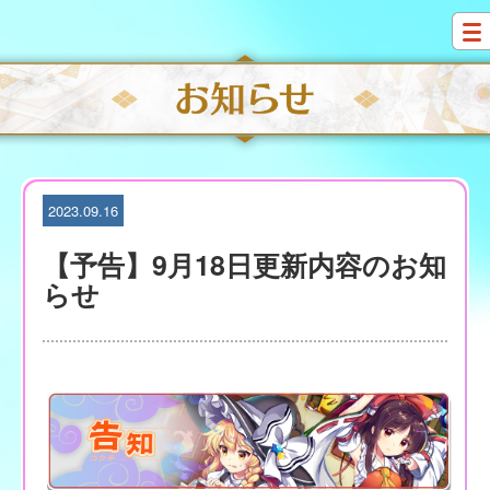
S
k
i
p
t
o
c
o
n
t
2023.09.16
e
n
【予告】9月18日更新内容のお知
t
らせ