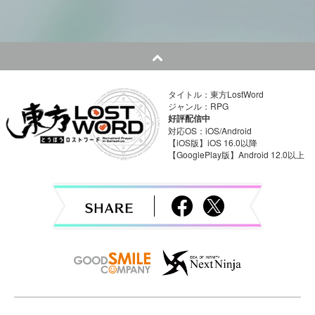
s
t
n
a
タイトル：東方LostWord
ジャンル：RPG
v
好評配信中
対応OS：iOS/Android
i
【iOS版】iOS 16.0以降
【GooglePlay版】Android 12.0以上
g
a
t
i
o