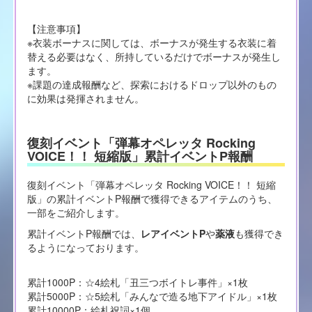
【注意事項】
※衣装ボーナスに関しては、ボーナスが発生する衣装に着
替える必要はなく、所持しているだけでボーナスが発生し
ます。
※課題の達成報酬など、探索におけるドロップ以外のもの
に効果は発揮されません。
復刻イベント「弾幕オペレッタ Rocking
VOICE！！ 短縮版」累計イベントP報酬
復刻イベント「弾幕オペレッタ Rocking VOICE！！ 短縮
版」の累計イベントP報酬で獲得できるアイテムのうち、
一部をご紹介します。
累計イベントP報酬では、
レアイベントP
や
薬液
も獲得でき
るようになっております。
累計1000P：☆4絵札「丑三つボイトレ事件」×1枚
累計5000P：☆5絵札「みんなで造る地下アイドル」×1枚
累計10000P：絵札祝詞×1個