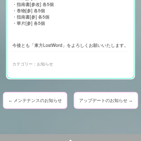
・指南書[参改] 各5個
・巻物[参] 各5個
・指南書[参] 各5個
・華片[参] 各5個
今後とも「東方LostWord」をよろしくお願いいたします。
カテゴリー：
お知らせ
←
メンテナンスのお知らせ
アップデートのお知らせ
→
P
o
s