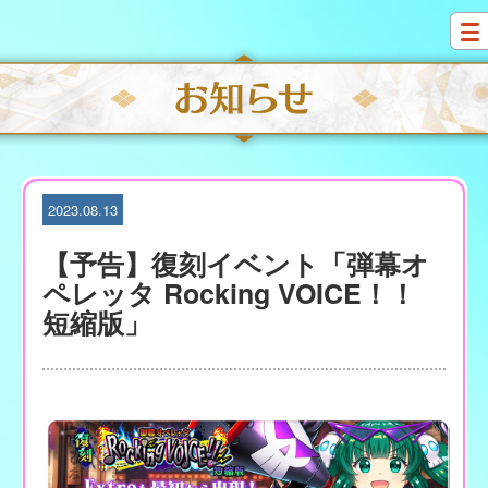
S
k
i
p
t
o
c
o
n
t
2023.08.13
e
n
【予告】復刻イベント「弾幕オ
t
ペレッタ Rocking VOICE！！
短縮版」