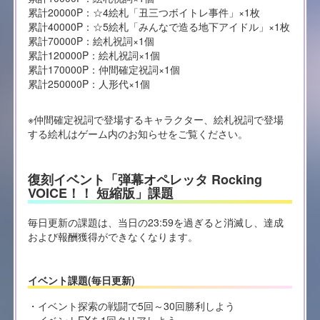
累計20000P：☆4絵札「丑三つボイトレ事件」×1枚
累計40000P：☆5絵札「みんなで造る地下アイドル」×1枚
累計70000P：絵札祝詞×1個
累計120000P：絵札祝詞×1個
累計170000P：仲間確定祝詞×1個
累計250000P：人形代×1個
※仲間確定祝詞で登場するキャラクター、絵札祝詞で登場
する絵札はゲーム内のお知らせをご覧ください。
復刻イベント「弾幕オペレッタ Rocking
VOICE！！ 短縮版」課題
毎日更新の課題は、当日の23:59を過ぎると消滅し、達成
および報酬獲得ができなくなります。
イベント課題(毎日更新)
・イベント探索の戦闘で5回～30回勝利しよう
・イベントEXを1回クリアしよう