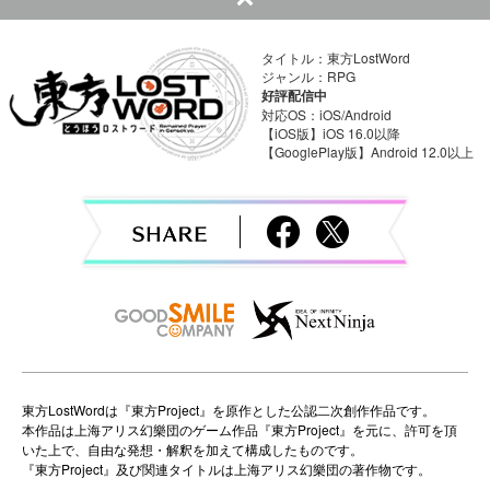
t
n
タイトル：東方LostWord
ジャンル：RPG
a
好評配信中
対応OS：iOS/Android
v
【iOS版】iOS 16.0以降
【GooglePlay版】Android 12.0以上
i
g
a
t
i
o
東方LostWordは『東方Project』を原作とした公認二次創作作品です。
本作品は上海アリス幻樂団のゲーム作品『東方Project』を元に、許可を頂
n
いた上で、自由な発想・解釈を加えて構成したものです。
『東方Project』及び関連タイトルは上海アリス幻樂団の著作物です。