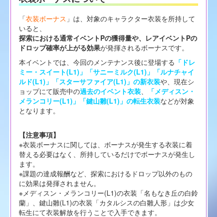
「
衣装ボーナス
」は、対象のキャラクター衣装を所持して
いると、
探索における通常イベントPの獲得量や、レアイベントPの
ドロップ確率が上がる効果
が発揮されるボーナスです。
本イベントでは、今回のメンテナンス後に登場する
「ドレ
ミー・スイート(L1)」「サニーミルク(L1)」「ルナチャイ
ルド(L1)」「スターサファイア(L1)」の新衣装
や、現在シ
ョップにて販売中の
過去のイベント衣装
、
「メディスン・
メランコリー(L1)」「鍵山雛(L1)」の転生衣装
などが対象
となります。
【注意事項】
※衣装ボーナスに関しては、ボーナスが発生する衣装に着
替える必要はなく、所持しているだけでボーナスが発生し
ます。
※課題の達成報酬など、探索におけるドロップ以外のもの
に効果は発揮されません。
※メディスン・メランコリー(L1)の衣装「名もなき丘の白鈴
蘭」、鍵山雛(L1)の衣装「カタルシスの白雛人形」は少女
転生にて衣装解放を行うことで入手できます。