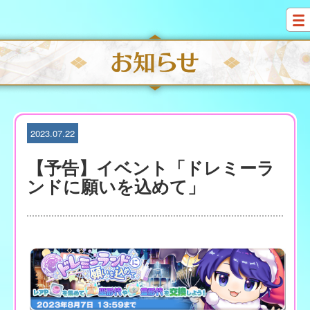
S
k
i
p
t
o
c
o
n
t
2023.07.22
e
n
【予告】イベント「ドレミーラ
t
ンドに願いを込めて」