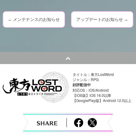
←
メンテナンスのお知らせ
アップデートのお知らせ
→
P
o
s
t
n
タイトル：東方LostWord
ジャンル：RPG
a
好評配信中
対応OS：iOS/Android
v
【iOS版】iOS 16.0以降
【GooglePlay版】Android 12.0以上
i
g
a