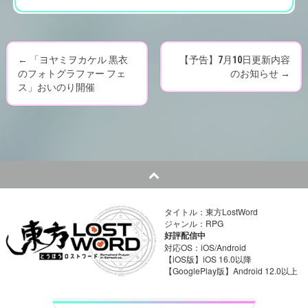
←
「ヨヤミヲカケル 黒衣
【予告】7月10日更新内容
P
のフォトグラファー フェ
のお知らせ
→
ス」おいのり開催
o
s
t
n
a
タイトル：東方LostWord
ジャンル：RPG
v
好評配信中
対応OS：iOS/Android
i
【iOS版】iOS 16.0以降
【GooglePlay版】Android 12.0以上
g