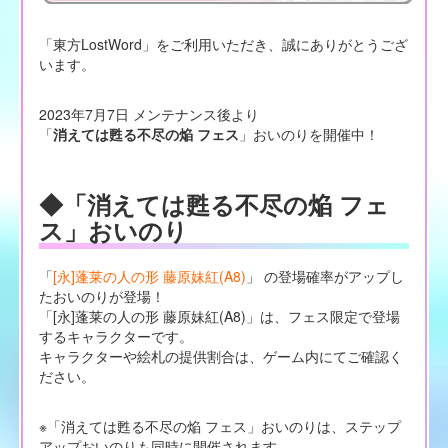
「東方LostWord」をご利用いただき、誠にありがとうござ
います。
2023年7月7日 メンテナンス後より
「
消えては甦る不尽の焔 フェス
」おいのりを開催中！
◆「消えては甦る不尽の焔 フェ
ス」おいのり
「
[永]蓬莱の人の形 藤原妹紅(A8)
」 の登場確率がアップし
たおいのりが登場！
「[永]蓬莱の人の形 藤原妹紅(A8)」は、フェス限定で登場
するキャラクターです。
キャラクターや絵札の提供割合は、ゲーム内にてご確認く
ださい。
※「消えては甦る不尽の焔 フェス」おいのりは、ステップ
アップおいのりも同時に開催されます。