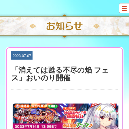
S
k
i
p
t
o
c
o
n
t
2023.07.07
e
n
「消えては甦る不尽の焔 フェ
t
ス」おいのり開催