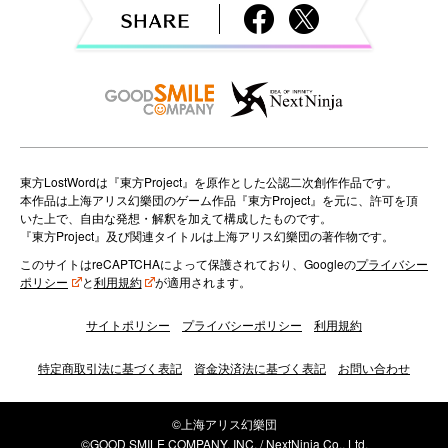
a
t
i
o
n
東方LostWordは『東方Project』を原作とした公認二次創作作品です。
本作品は上海アリス幻樂団のゲーム作品『東方Project』を元に、許可を頂
いた上で、自由な発想・解釈を加えて構成したものです。
『東方Project』及び関連タイトルは上海アリス幻樂団の著作物です。
このサイトはreCAPTCHAによって保護されており、Googleの
プライバシー
ポリシー
と
利用規約
が適用されます。
サイトポリシー
プライバシーポリシー
利用規約
特定商取引法に基づく表記
資金決済法に基づく表記
お問い合わせ
©上海アリス幻樂団
©GOOD SMILE COMPANY, INC. / NextNinja Co., Ltd.