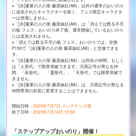
※「[永]蓬莱の人の形 藤原妹紅(A8)」以外の通常のおいのり
に追加されたキャラクターを除く、フェス限定キャラクタ
ーは登場しません。
※「[永]蓬莱の人の形 藤原妹紅(A8)」は「消えては甦る不尽
の焔 フェス」おいのり終了後、通常開催しているおいのり
には追加されません。
※「消えては甦る不尽の焔 フェス」おいのりでは、交換
P150で「[永]蓬莱の人の形 藤原妹紅(A8)」と交換できま
す。
※「[永]蓬莱の人の形 藤原妹紅(A8)」は同名の仲間、もしく
は「人形代」で限界突破できます。汎異記号が異なる仲
間、「巫形代」、「靈形代」、「天形代」では限界突破で
きません。
※「[永]蓬莱の人の形 藤原妹紅(A8)」は、汎異記号が異なる
仲間専用の衣装に変更することはできません。
開始日時：
2023年7月7日 メンテナンス後
終了日時：
2023年7月14日 13:59
「ステップアップおいのり」開催！