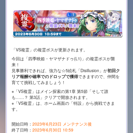
「VS複霊」の複霊ボスが更新されます。
今回は「四季映姫・ヤマザナドゥ(L1)」の複霊ボスが襲
来！
見事勝利できれば、強力な☆5絵札「Disillusion」が
初回ク
リア報酬や確率でのドロップで獲得
できますので、仲間を
育てて挑戦してみましょう！
※「VS複霊」はメイン探索の第1章 第5節「そして誰
も……？ 第3話」クリアで開放されます。
※「VS複霊」は、ホーム画面の「特設」から挑戦できま
す。
開始日時：
2023年6月23日 メンテナンス後
終了日時：
2023年6月30日 10:59