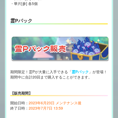
・華片[参] 各5個
霊Pパック
期間限定！霊Pが大量に入手できる「
霊Pパック
」が登場！
期間中に合計20回まで購入することができます。
【販売期間】
開始日時：
2023年6月23日 メンテナンス後
終了日時：
2023年7月7日 13:59