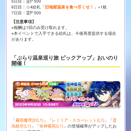
5日目：霊P 500
6日目：☆4絵札「
旧地獄温泉を食べ尽くせ！
」×1枚
7日目：霊P 500
【注意事項】
※報酬は1回のみ受け取れます。
※本イベントで入手できる絵札は、今後再度提供する場合
があります。
「ぶらり温泉巡り旅 ピックアップ」おいのり
開催！
「
霧雨魔理沙(L1)
」「
レミリア・スカーレット(L1)
」「
霊
烏路空(L1)
」「
依神紫苑(L1)
」の登場確率がアップしたお