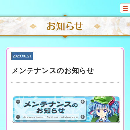
S
k
i
p
t
o
c
o
n
t
2023.06.21
e
n
メンテナンスのお知らせ
t