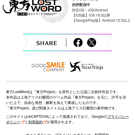
v
好評配信中
対応OS：iOS/Android
i
【iOS版】iOS 16.0以降
【GooglePlay版】Android 12.0以上
g
a
t
i
o
n
東方LostWordは『東方Project』を原作とした公認二次創作作品です。
本作品は上海アリス幻樂団のゲーム作品『東方Project』を元に、許可を頂
いた上で、自由な発想・解釈を加えて構成したものです。
『東方Project』及び関連タイトルは上海アリス幻樂団の著作物です。
このサイトはreCAPTCHAによって保護されており、Googleの
プライバシー
ポリシー
と
利用規約
が適用されます。
サイトポリシー
プライバシーポリシー
利用規約