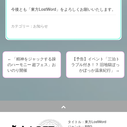
今後とも「東方LostWord」をよろしくお願いいたします。
カテゴリー：
お知らせ
←
「精神をジャックする躁
【予告】イベント「三泊ト
P
のハーモニー 超フェス」お
ラブル付き！？ 旧地獄ぽっ
いのり開催
かぽっか温泉紀行」
→
o
s
t
n
a
タイトル：東方LostWord
ジャンル：RPG