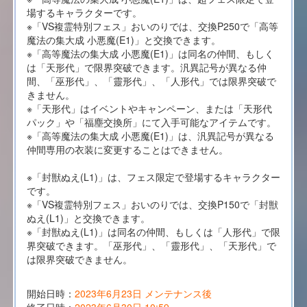
場するキャラクターです。
※「VS複霊特別フェス」おいのりでは、交換P250で「高等
魔法の集大成 小悪魔(E1)」と交換できます。
※「高等魔法の集大成 小悪魔(E1)」は同名の仲間、もしく
は「天形代」で限界突破できます。汎異記号が異なる仲
間、「巫形代」、「靈形代」、「人形代」では限界突破で
きません。
※「天形代」はイベントやキャンペーン、または「天形代
パック」や「福塵交換所」にて入手可能なアイテムです。
※「高等魔法の集大成 小悪魔(E1)」は、汎異記号が異なる
仲間専用の衣装に変更することはできません。
※「封獣ぬえ(L1)」は、フェス限定で登場するキャラクター
です。
※「VS複霊特別フェス」おいのりでは、交換P150で「封獣
ぬえ(L1)」と交換できます。
※「封獣ぬえ(L1)」は同名の仲間、もしくは「人形代」で限
界突破できます。「巫形代」、「靈形代」、「天形代」で
は限界突破できません。
開始日時：
2023年6月23日 メンテナンス後
終了日時：
2023年6月30日 10:59