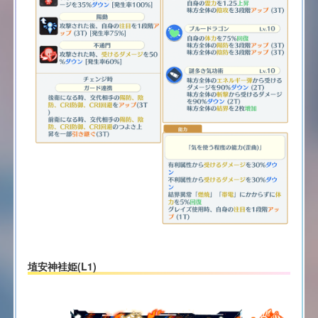
埴安神袿姫(L1)