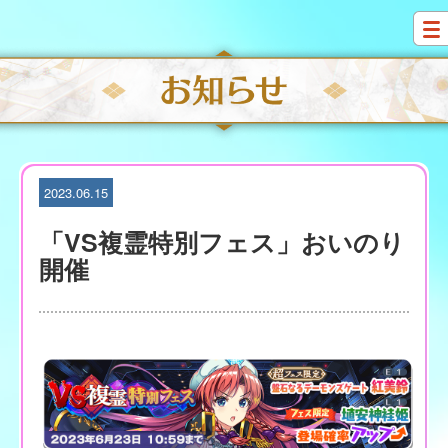
S
k
i
p
t
o
c
o
n
t
2023.06.15
e
n
「VS複霊特別フェス」おいのり
t
開催