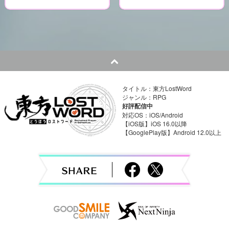
P
o
s
t
n
タイトル：東方LostWord
a
ジャンル：RPG
好評配信中
v
対応OS：iOS/Android
【iOS版】iOS 16.0以降
【GooglePlay版】Android 12.0以上
i
g
a
t
i