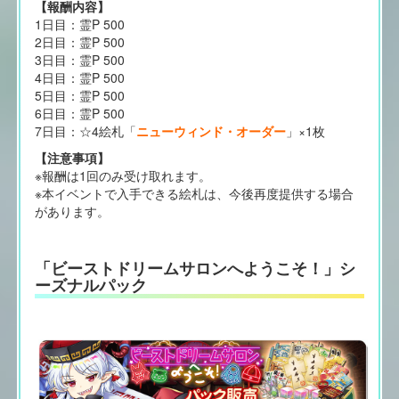
【報酬内容】
1日目：霊P 500
2日目：霊P 500
3日目：霊P 500
4日目：霊P 500
5日目：霊P 500
6日目：霊P 500
7日目：☆4絵札「
ニューウィンド・オーダー
」×1枚
【注意事項】
※報酬は1回のみ受け取れます。
※本イベントで入手できる絵札は、今後再度提供する場合
があります。
「ビーストドリームサロンへようこそ！」シ
ーズナルパック