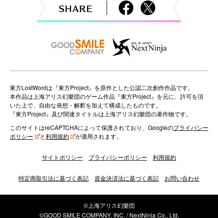
g
a
t
i
o
東方LostWordは『東方Project』を原作とした公認二次創作作品です。
本作品は上海アリス幻樂団のゲーム作品『東方Project』を元に、許可を頂
n
いた上で、自由な発想・解釈を加えて構成したものです。
『東方Project』及び関連タイトルは上海アリス幻樂団の著作物です。
このサイトはreCAPTCHAによって保護されており、Googleの
プライバシー
ポリシー
と
利用規約
が適用されます。
サイトポリシー
プライバシーポリシー
利用規約
特定商取引法に基づく表記
資金決済法に基づく表記
お問い合わせ
©上海アリス幻樂団
©GOOD SMILE COMPANY, INC. / NextNinja Co., Ltd.