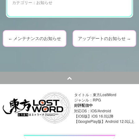
カテゴリー：
お知らせ
←
メンテナンスのお知らせ
アップデートのお知らせ
→
P
o
s
t
n
タイトル：東方LostWord
ジャンル：RPG
a
好評配信中
対応OS：iOS/Android
v
【iOS版】iOS 16.0以降
【GooglePlay版】Android 12.0以上
i