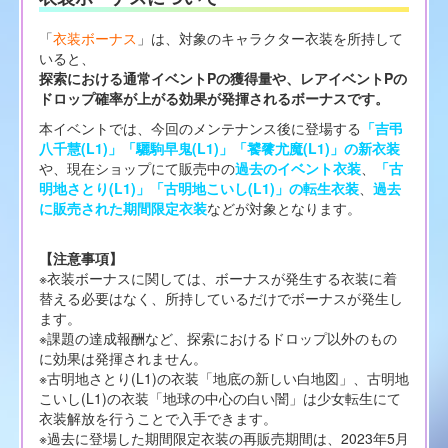
「
衣装ボーナス
」は、対象のキャラクター衣装を所持して
いると、
探索における通常イベントPの獲得量や、レアイベントPの
ドロップ確率が上がる効果が発揮されるボーナスです。
本イベントでは、今回のメンテナンス後に登場する
「吉弔
八千慧(L1)」「驪駒早鬼(L1)」「饕餮尤魔(L1)」の新衣装
や、現在ショップにて販売中の
過去のイベント衣装
、
「古
明地さとり(L1)」「古明地こいし(L1)」の転生衣装
、
過去
に販売された期間限定衣装
などが対象となります。
【注意事項】
※衣装ボーナスに関しては、ボーナスが発生する衣装に着
替える必要はなく、所持しているだけでボーナスが発生し
ます。
※課題の達成報酬など、探索におけるドロップ以外のもの
に効果は発揮されません。
※古明地さとり(L1)の衣装「地底の新しい白地図」、古明地
こいし(L1)の衣装「地球の中心の白い闇」は少女転生にて
衣装解放を行うことで入手できます。
※過去に登場した期間限定衣装の再販売期間は、2023年5月