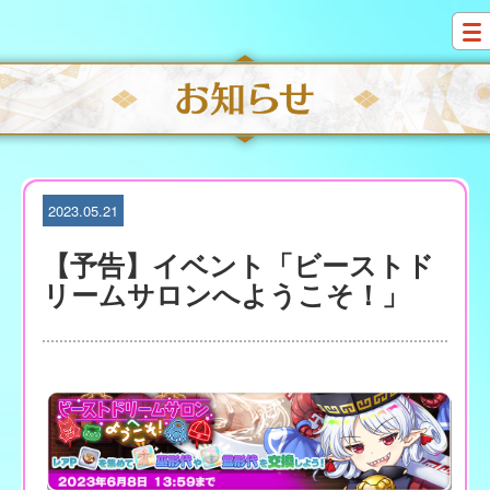
S
k
i
p
t
o
c
o
n
t
2023.05.21
e
n
【予告】イベント「ビーストド
t
リームサロンへようこそ！」