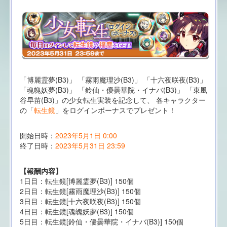
「博麗霊夢(B3)」 「霧雨魔理沙(B3)」 「十六夜咲夜(B3)」
「魂魄妖夢(B3)」 「鈴仙・優曇華院・イナバ(B3)」 「東風
谷早苗(B3)」の少女転生実装を記念して、 各キャラクター
の「
転生鏡
」をログインボーナスでプレゼント！
開始日時：
2023年5月1日 0:00
終了日時：
2023年5月31日 23:59
【報酬内容】
1日目：転生鏡[博麗霊夢(B3)] 150個
2日目：転生鏡[霧雨魔理沙(B3)] 150個
3日目：転生鏡[十六夜咲夜(B3)] 150個
4日目：転生鏡[魂魄妖夢(B3)] 150個
5日目：転生鏡[鈴仙・優曇華院・イナバ(B3)] 150個