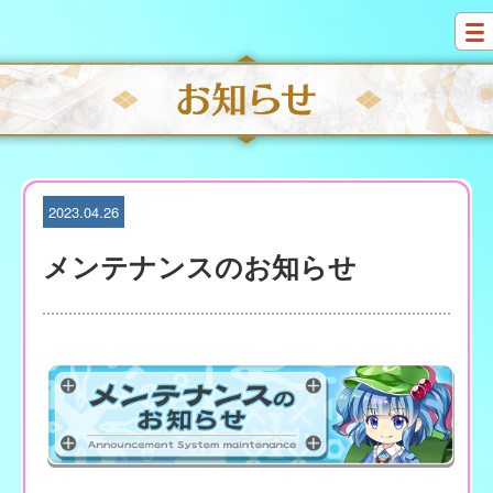
S
k
i
p
t
o
c
o
n
t
2023.04.26
e
n
メンテナンスのお知らせ
t