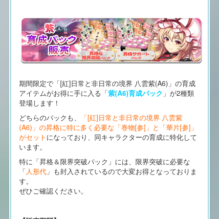
期間限定で「[紅]日常と非日常の境界 八雲紫(A6)」の育成
アイテムがお得に手に入る「
紫(A6)育成パック
」が2種類
登場します！
どちらのパックも、
「[紅]日常と非日常の境界 八雲紫
(A6)」の昇格に特に多く必要な「巻物[参]」と「華片[参]」
がセット
になっており、同キャラクターの育成に特化して
います。
特に「昇格＆限界突破パック」には、限界突破に必要な
「
人形代
」も封入されているので大変お得となっておりま
す。
ぜひご確認ください。