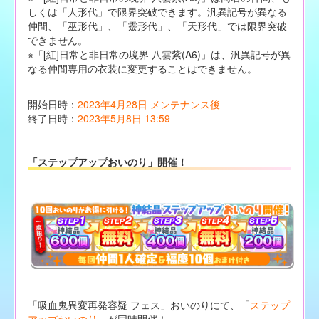
しくは「人形代」で限界突破できます。汎異記号が異なる
仲間、「巫形代」、「靈形代」、「天形代」では限界突破
できません。
※「[紅]日常と非日常の境界 八雲紫(A6)」は、汎異記号が異
なる仲間専用の衣装に変更することはできません。
開始日時：
2023年4月28日 メンテナンス後
終了日時：
2023年5月8日 13:59
「ステップアップおいのり」開催！
「吸血鬼異変再発容疑 フェス」おいのりにて、「
ステップ
アップおいのり
」が同時開催！