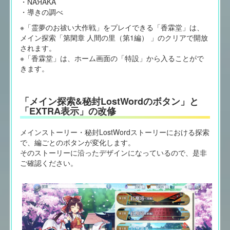
・NAЯAKA
・導きの調べ
※「霊夢のお祓い大作戦」をプレイできる「香霖堂」は、
メイン探索「第閑章 人間の里（第1編） 」のクリアで開放
されます。
※「香霖堂」は、ホーム画面の「特設」から入ることがで
きます。
「メイン探索&秘封LostWordのボタン」と
「EXTRA表示」の改修
メインストーリー・秘封LostWordストーリーにおける探索
で、編ごとのボタンが変化します。
そのストーリーに沿ったデザインになっているので、是非
ご確認ください。