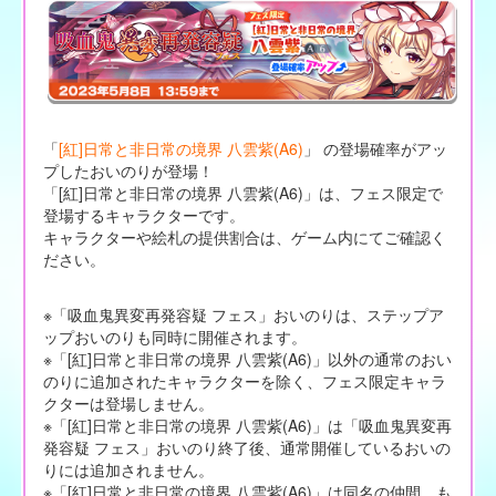
「
[紅]日常と非日常の境界 八雲紫(A6)
」 の登場確率がアッ
プしたおいのりが登場！
「[紅]日常と非日常の境界 八雲紫(A6)」は、フェス限定で
登場するキャラクターです。
キャラクターや絵札の提供割合は、ゲーム内にてご確認く
ださい。
※「吸血鬼異変再発容疑 フェス」おいのりは、ステップア
ップおいのりも同時に開催されます。
※「[紅]日常と非日常の境界 八雲紫(A6)」以外の通常のおい
のりに追加されたキャラクターを除く、フェス限定キャラ
クターは登場しません。
※「[紅]日常と非日常の境界 八雲紫(A6)」は「吸血鬼異変再
発容疑 フェス」おいのり終了後、通常開催しているおいの
りには追加されません。
※「[紅]日常と非日常の境界 八雲紫(A6)」は同名の仲間、も