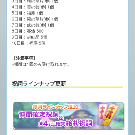
3日目：梅の華片[参] 1個
4日目：雲の巻[参] 1個
5日目：福塵 1個
6日目：菊の華片[参] 1個
7日目：虎の巻[参] 1個
8日目：賽銭 500
9日目：封結晶 5個
10日目：福塵 5個
【注意事項】
※報酬は1回のみ受け取れます。
祝詞ラインナップ更新