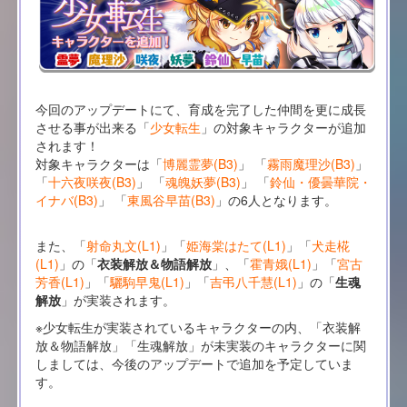
今回のアップデートにて、育成を完了した仲間を更に成長
させる事が出来る「
少女転生
」の対象キャラクターが追加
されます！
対象キャラクターは「
博麗霊夢(B3)
」 「
霧雨魔理沙(B3)
」
「
十六夜咲夜(B3)
」 「
魂魄妖夢(B3)
」 「
鈴仙・優曇華院・
イナバ(B3)
」 「
東風谷早苗(B3)
」の6人となります。
また、「
射命丸文(L1)
」「
姫海棠はたて(L1)
」「
犬走椛
(L1)
」の「
衣装解放＆物語解放
」、「
霍青娥(L1)
」「
宮古
芳香(L1)
」「
驪駒早鬼(L1)
」「
吉弔八千慧(L1)
」の「
生魂
解放
」が実装されます。
※少女転生が実装されているキャラクターの内、「衣装解
放＆物語解放」「生魂解放」が未実装のキャラクターに関
しましては、今後のアップデートで追加を予定していま
す。