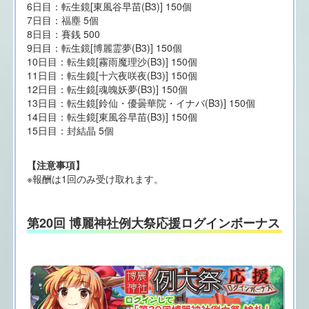
6日目：転生鏡[東風谷早苗(B3)] 150個
7日目：福塵 5個
8日目：賽銭 500
9日目：転生鏡[博麗霊夢(B3)] 150個
10日目：転生鏡[霧雨魔理沙(B3)] 150個
11日目：転生鏡[十六夜咲夜(B3)] 150個
12日目：転生鏡[魂魄妖夢(B3)] 150個
13日目：転生鏡[鈴仙・優曇華院・イナバ(B3)] 150個
14日目：転生鏡[東風谷早苗(B3)] 150個
15日目：封結晶 5個
【注意事項】
※報酬は1回のみ受け取れます。
第20回 博麗神社例大祭応援ログインボーナス