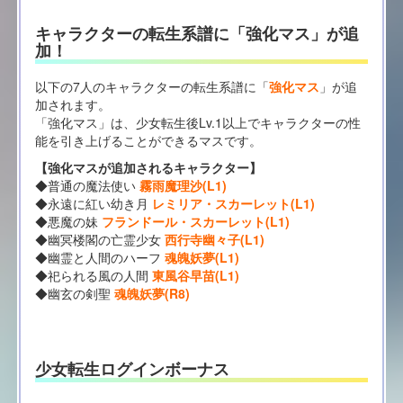
キャラクターの転生系譜に「強化マス」が追
加！
以下の7人のキャラクターの転生系譜に「
強化マス
」が追
加されます。
「強化マス」は、少女転生後Lv.1以上でキャラクターの性
能を引き上げることができるマスです。
【強化マスが追加されるキャラクター】
◆普通の魔法使い
霧雨魔理沙(L1)
◆永遠に紅い幼き月
レミリア・スカーレット(L1)
◆悪魔の妹
フランドール・スカーレット(L1)
◆幽冥楼閣の亡霊少女
西行寺幽々子(L1)
◆幽霊と人間のハーフ
魂魄妖夢(L1)
◆祀られる風の人間
東風谷早苗(L1)
◆幽玄の剣聖
魂魄妖夢(R8)
少女転生ログインボーナス