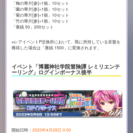
「梅の華片[参]×1個」10セット
「蘭の華片[参]×1個」10セット
「菊の華片[参]×1個」10セット
「竹の華片[参]×1個」10セット
「賽銭 50」200セット
※レアイベントP交換所において、既に所持している音盤を
獲得した場合は「賽銭 1500」に変換されます。
イベント「博麗神社学院冒険譚 レミリエンテ
ーリング」ログインボーナス後半
開始日時：
2023年4月29日 0:00