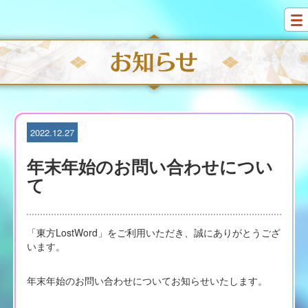
S
k
i
p
t
o
c
o
n
t
2022.12.27
e
n
年末年始のお問い合わせについ
t
て
「東方LostWord」をご利用いただき、誠にありがとうござ
います。
年末年始のお問い合わせについてお知らせいたします。