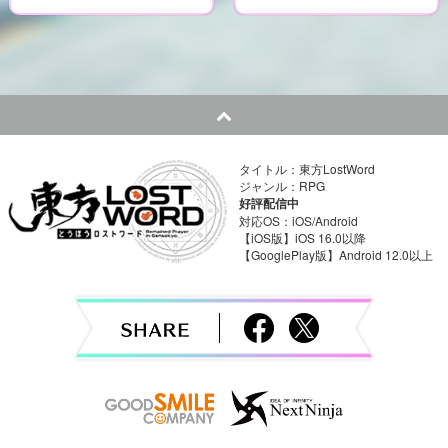
P
o
s
t
n
タイトル：東方LostWord
ジャンル：RPG
a
好評配信中
対応OS：iOS/Android
v
【iOS版】iOS 16.0以降
【GooglePlay版】Android 12.0以上
i
g
a
t