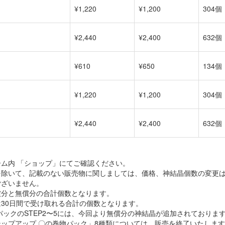
¥1,220
¥1,200
304個
¥2,440
¥2,400
632個
¥610
¥650
134個
¥1,220
¥1,200
304個
¥2,440
¥2,400
632個
ーム内 「ショップ」にてご確認ください。
を除いて、記載のない販売物に関しましては、価格、神結晶個数の変更
ございません。
償分と無償分の合計個数となります。
は30日間で受け取れる合計の個数となります。
パックのSTEP2〜5には、今回より無償分の神結晶が追加されておりま
テップアップ 〇の巻物パック」8種類については、販売を終了いたしま