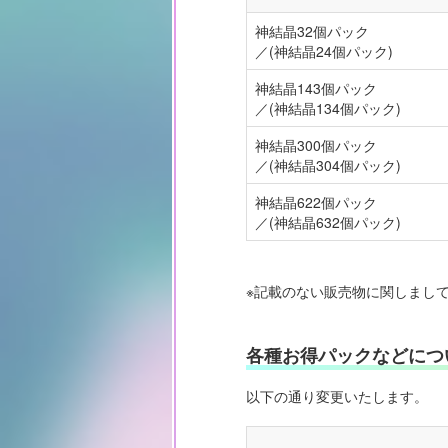
神結晶32個パック
／(神結晶24個パック)
神結晶143個パック
／(神結晶134個パック)
神結晶300個パック
／(神結晶304個パック)
神結晶622個パック
／(神結晶632個パック)
※記載のない販売物に関しまし
各種お得パックなどにつ
以下の通り変更いたします。