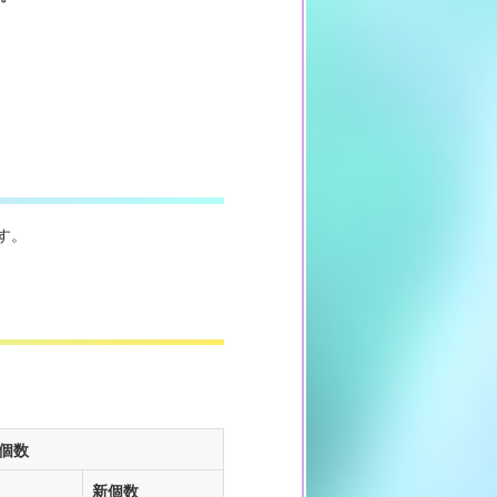
す。
個数
新個数