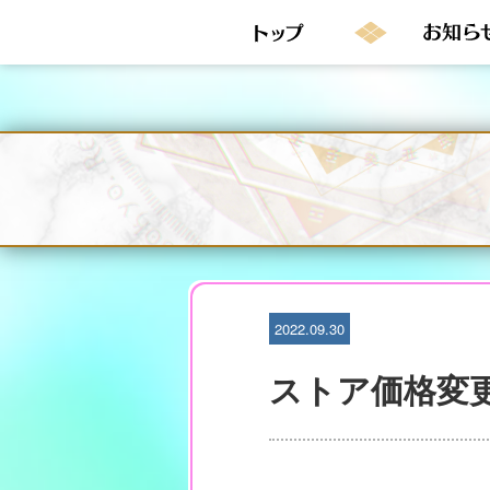
S
k
i
p
t
o
c
o
n
t
e
n
t
2022.09.30
ストア価格変