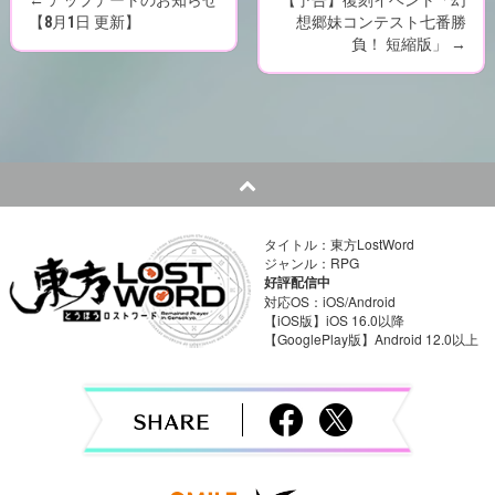
P
【8月1日 更新】
想郷妹コンテスト七番勝
負！ 短縮版」
→
o
s
t
n
a
タイトル：東方LostWord
ジャンル：RPG
v
好評配信中
対応OS：iOS/Android
i
【iOS版】iOS 16.0以降
【GooglePlay版】Android 12.0以上
g
a
t