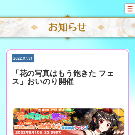
S
k
i
p
t
o
c
o
n
t
2022.07.31
e
n
「花の写真はもう飽きた フェ
t
ス」おいのり開催