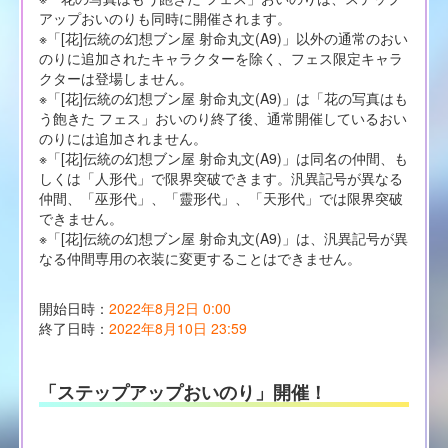
アップおいのりも同時に開催されます。
※「[花]伝統の幻想ブン屋 射命丸文(A9)」以外の通常のおい
のりに追加されたキャラクターを除く、フェス限定キャラ
クターは登場しません。
※「[花]伝統の幻想ブン屋 射命丸文(A9)」は「花の写真はも
う飽きた フェス」おいのり終了後、通常開催しているおい
のりには追加されません。
※「[花]伝統の幻想ブン屋 射命丸文(A9)」は同名の仲間、も
しくは「人形代」で限界突破できます。汎異記号が異なる
仲間、「巫形代」、「靈形代」、「天形代」では限界突破
できません。
※「[花]伝統の幻想ブン屋 射命丸文(A9)」は、汎異記号が異
なる仲間専用の衣装に変更することはできません。
開始日時：
2022年8月2日 0:00
終了日時：
2022年8月10日 23:59
「ステップアップおいのり」開催！