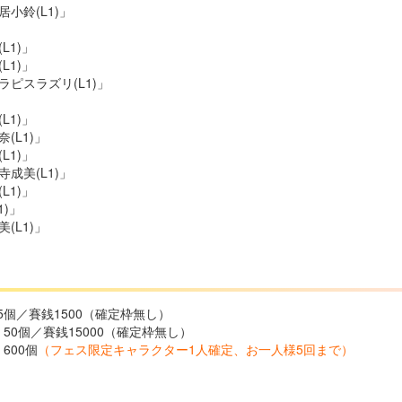
小鈴(L1)」
L1)」
L1)」
ピスラズリ(L1)」
L1)」
(L1)」
L1)」
成美(L1)」
L1)」
1)」
(L1)」
5個／賽銭1500（確定枠無し）
 50個／賽銭15000（確定枠無し）
600個
（フェス限定キャラクター1人確定、お一人様5回まで）