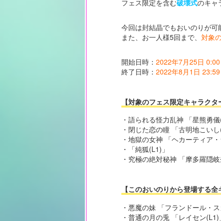
フェス限定を含む
破壊式
のキャ
今回は封結晶でもおいのりが可
また、お一人様5回まで、
対象
開始日時：
2022年7月25日 0:00
終了日時：
2022年8月1日 23:59
【対象のフェス限定キャラクタ
・語られる怪力乱神 「星熊勇儀(
・閉じた恋の瞳 「古明地こいし(
・地獄の女神 「ヘカーティア・ラ
・「純狐(L1)」
・究極の絶対秘神 「摩多羅隠岐奈
【このおいのりから登場する全
・悪魔の妹 「フランドール・スカ
・普通の月の兎 「レイセン(L1)