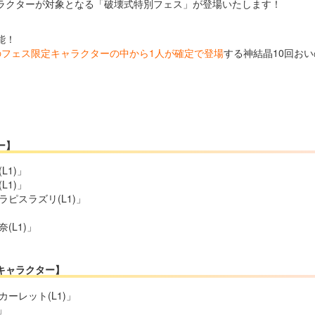
ラクターが対象となる「破壊式特別フェス」が登場いたします！
能！
のフェス限定キャラクターの中から1人が確定で登場
する神結晶10回お
ー】
L1)」
L1)」
ピスラズリ(L1)」
(L1)」
キャラクター】
ーレット(L1)」
」