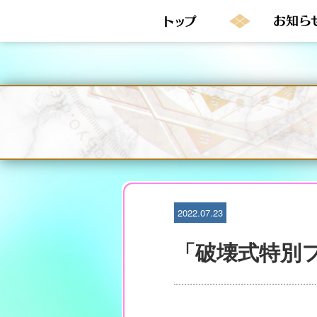
S
k
i
p
t
o
c
o
n
t
e
n
t
2022.07.23
「破壊式特別