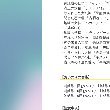
・判読眼のビブロフィリア 「本居
・湖上の氷精 「チルノ(L1)」
・語られる怪力乱神 「星熊勇儀(
・閉じた恋の瞳 「古明地こいし(
・地獄の女神 「ヘカーティア・ラ
・「純狐(L1)」
・地獄の妖精 「クラウンピース(
・究極の絶対秘神 「摩多羅隠岐奈
・神の末裔の亡霊 「蘇我屠自古(
・森で垂迹した魔法地蔵 「矢田寺
・守り守られし大輪 「雲居一輪(
・恐るべき井戸の怪 「キスメ(L
・古代魚の子連れ番人 「牛崎潤美
【おいのりの価格】
・封結晶 1回おいのり：封結晶 
・封結晶 10回おいのり：封結晶
・神結晶 10回おいのり：神結晶 
【注意事項】