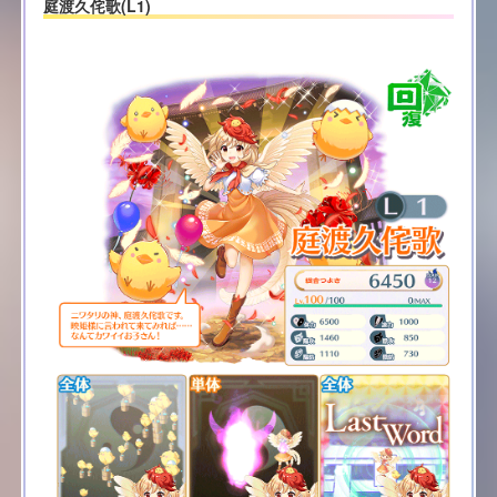
庭渡久侘歌(L1)