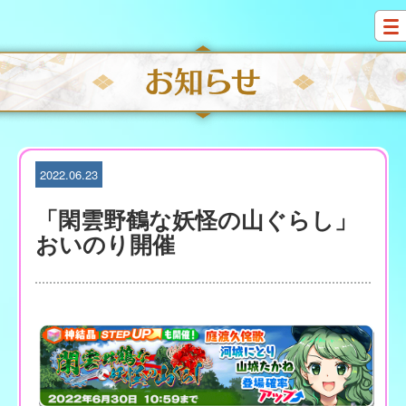
S
k
i
p
t
o
c
o
n
t
2022.06.23
e
n
「閑雲野鶴な妖怪の山ぐらし」
t
おいのり開催