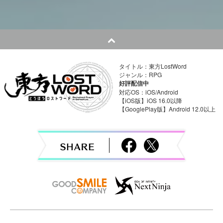
o
s
t
n
タイトル：東方LostWord
a
ジャンル：RPG
好評配信中
v
対応OS：iOS/Android
【iOS版】iOS 16.0以降
【GooglePlay版】Android 12.0以上
i
g
a
t
i
o