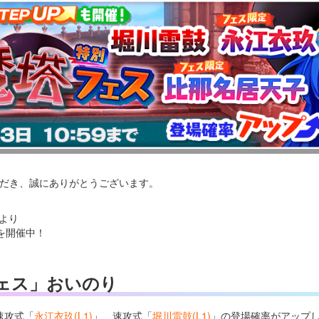
いただき、誠にありがとうございます。
後より
を開催中！
ェス」おいのり
速攻式「
永江衣玖(L1)
」、速攻式「
堀川雷鼓(L1)
」の登場確率がアップ