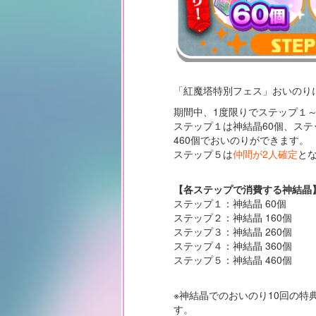
「紅魔塔特別フェス」おいのり
期間中、1度限りでステップ１
ステップ１は神結晶60個、ステ
460個でおいのりができます。
ステップ５は
仲間が2人確定
と
【各ステップで消費する神結晶
ステップ１：神結晶 60個
ステップ２：神結晶 160個
ステップ３：神結晶 260個
ステップ４：神結晶 360個
ステップ５：神結晶 460個
※神結晶でのおいのり10回の特
す。