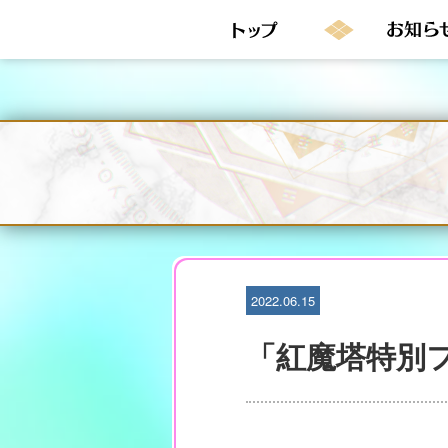
S
k
i
p
t
o
c
o
n
t
e
n
t
2022.06.15
「紅魔塔特別