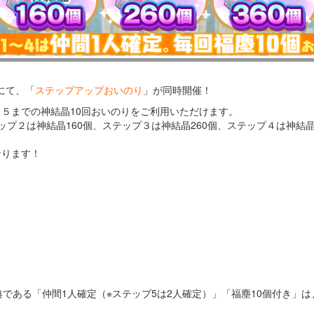
にて、「
ステップアップおいのり
」が同時開催！
～５までの神結晶10回おいのりをご利用いただけます。
ップ２は神結晶160個、ステップ３は神結晶260個、ステップ４は神結晶
なります！
】
典である「仲間1人確定（※ステップ5は2人確定）」「福塵10個付き」