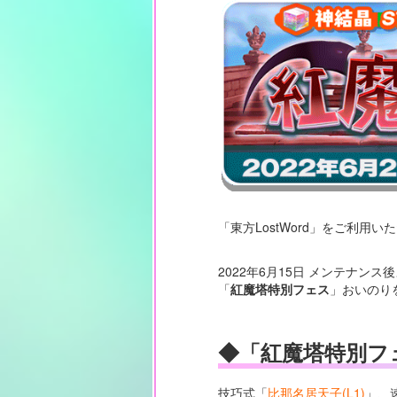
「東方LostWord」をご利用
2022年6月15日 メンテナンス
「
紅魔塔特別フェス
」おいのり
◆「紅魔塔特別フ
技巧式「
比那名居天子(L1)
」、