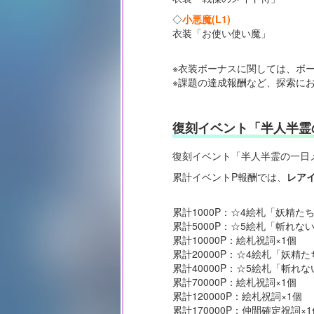
◇
小悪魔(L1)
衣装「お使い使い魔」
※衣装ボーナスに関しては、ボ
※課題の達成報酬など、探索に
復刻イベント「半人半霊
復刻イベント「半人半霊の一日
累計イベントP報酬では、
レア
累計1000P：☆4絵札「妖精た
累計5000P：☆5絵札「斬れな
累計10000P：絵札祝詞×1個
累計20000P：☆4絵札「妖精た
累計40000P：☆5絵札「斬れ
累計70000P：絵札祝詞×1個
累計120000P：絵札祝詞×1個
累計170000P：仲間確定祝詞×1