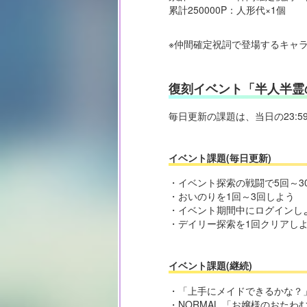
累計250000P：人形代×1個
※仲間確定祝詞で登場するキャ
復刻イベント「半人半霊
毎日更新の課題は、当日の23:
イベント課題(毎日更新)
・イベント探索の戦闘で5回～3
・おいのりを1回～3回しよう
・イベント期間中にログインし
・デイリー探索を1回クリアしよ
イベント課題(継続)
・「上手にメイドできるかな？
・NORMAL 「お嬢様のおた