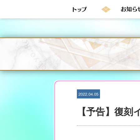
S
k
i
p
t
o
c
o
n
t
e
n
t
2022.04.05
【予告】復刻