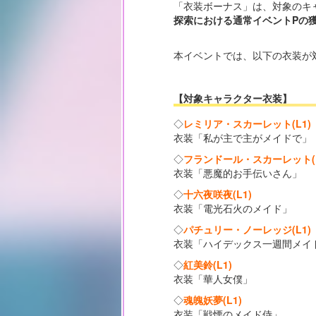
「衣装ボーナス」は、対象のキ
探索における通常イベントPの
本イベントでは、以下の衣装が
【対象キャラクター衣装】
◇
レミリア・スカーレット(L1)
衣装「私が主で主がメイドで」
◇
フランドール・スカーレット(L
衣装「悪魔的お手伝いさん」
◇
十六夜咲夜(L1)
衣装「電光石火のメイド」
◇
パチュリー・ノーレッジ(L1)
衣装「ハイデックス一週間メイ
◇
紅美鈴(L1)
衣装「華人女僕」
◇
魂魄妖夢(L1)
衣装「戦慄のメイド侍」