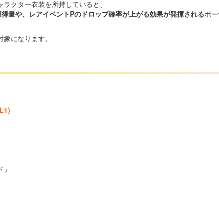
ャラクター衣装を所持していると、
獲得量や、レアイベントPのドロップ確率が上がる効果が発揮される
ボー
対象になります。
1)
ド」