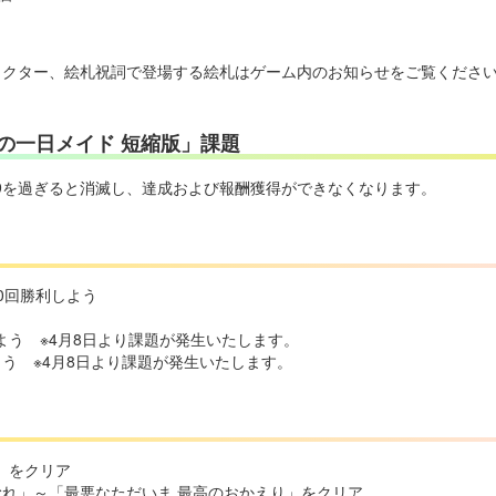
ラクター、絵札祝詞で登場する絵札はゲーム内のお知らせをご覧くださ
の一日メイド 短縮版」課題
59を過ぎると消滅し、達成および報酬獲得ができなくなります。
0回勝利しよう
よう ※4月8日より課題が発生いたします。
う ※4月8日より課題が発生いたします。
」をクリア
わむれ」～「最悪なただいま 最高のおかえり」をクリア