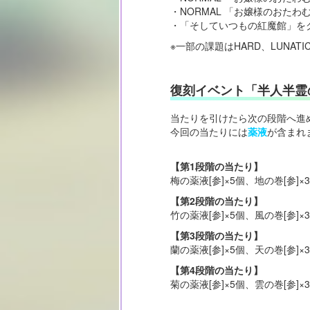
・NORMAL 「お嬢様のおた
・「そしていつもの紅魔館」を
※一部の課題はHARD、LUNAT
復刻イベント「半人半霊
当たりを引けたら次の段階へ進
今回の当たりには
薬液
が含まれ
【第1段階の当たり】
梅の薬液[参]×5個、地の巻[参]×
【第2段階の当たり】
竹の薬液[参]×5個、風の巻[参]×
【第3段階の当たり】
蘭の薬液[参]×5個、天の巻[参]×
【第4段階の当たり】
菊の薬液[参]×5個、雲の巻[参]×