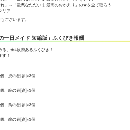
わむれ」～「最悪なただいま 最高のおかえり」の★を全て取ろう
クリア
ICもございます。
の一日メイド 短縮版」ふくびき報酬
める、全4段階あるふくびき！
ます！
3個、虎の巻[参]×3個
3個、蛇の巻[参]×3個
3個、鳥の巻[参]×3個
3個、龍の巻[参]×3個