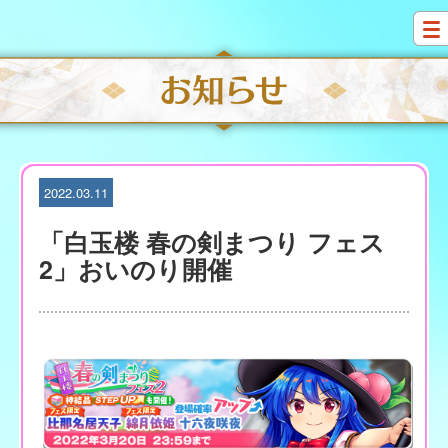
S
k
i
p
t
o
c
o
n
t
2022.03.11
e
n
「白玉楼 春の剣まつり フェス
t
2」おいのり開催