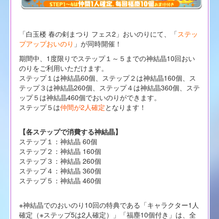
「白玉楼 春の剣まつり フェス2」おいのりにて、「
ステッ
プアップおいのり
」が同時開催！
期間中、1度限りでステップ１～５までの神結晶10回おい
のりをご利用いただけます。
ステップ１は神結晶60個、ステップ２は神結晶160個、ス
テップ３は神結晶260個、ステップ４は神結晶360個、ステ
ップ５は神結晶460個でおいのりができます。
ステップ５は
仲間が2人確定
となります！
【各ステップで消費する神結晶】
ステップ１：神結晶 60個
ステップ２：神結晶 160個
ステップ３：神結晶 260個
ステップ４：神結晶 360個
ステップ５：神結晶 460個
※神結晶でのおいのり10回の特典である「キャラクター1人
確定（※ステップ5は2人確定）」「福塵10個付き」は、全