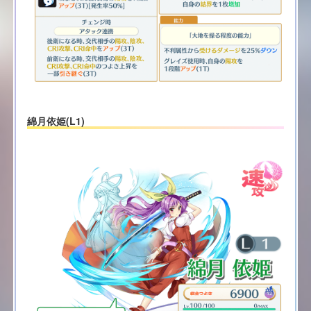
綿月依姫(L1)