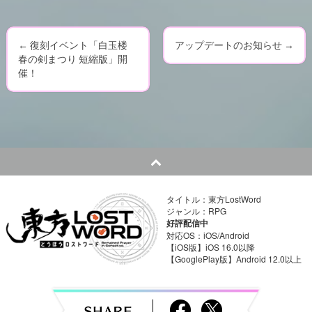
←
復刻イベント「白玉楼
アップデートのお知らせ
→
P
春の剣まつり 短縮版」開
催！
o
s
t
n
a
タイトル：東方LostWord
ジャンル：RPG
v
好評配信中
対応OS：iOS/Android
i
【iOS版】iOS 16.0以降
【GooglePlay版】Android 12.0以上
g