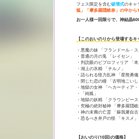
フェス限定を含む
破壊式
のキャ
狐」「摩多羅隠岐奈」の中から
お一人様一回限りで、神結晶60
【このおいのりから登場するキ
・悪魔の妹 「フランドール・
・普通の月の兎 「レイセン」
・判読眼のビブロフィリア 「
・湖上の氷精 「チルノ」
・語られる怪力乱神 「星熊勇儀
・閉じた恋の瞳 「古明地こいし
・地獄の女神 「ヘカーティア
・「純狐」
・地獄の妖精 「クラウンピース
・究極の絶対秘神 「摩多羅隠岐
・神の末裔の亡霊 「蘇我屠自古
・恐るべき井戸の怪 「キスメ」
【おいのり(10回)の価格】