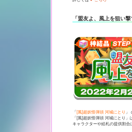
「盟友よ、風上を狙い撃
「
[風]超妖怪弾頭 河城にとり
」
「[風]超妖怪弾頭 河城にとり
キャラクターや絵札の提供割合