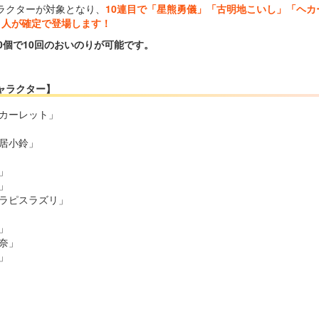
ラクターが対象となり、
10連目で「星熊勇儀」「古明地こいし」「ヘ
1人が確定で登場します！
0個で10回のおいのりが可能です。
ャラクター】
スカーレット」
本居小鈴」
」
」
・ラピスラズリ」
」
奈」
」