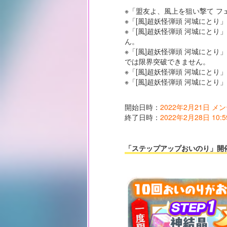
※「盟友よ、風上を狙い撃て 
※「[風]超妖怪弾頭 河城にと
※「[風]超妖怪弾頭 河城にと
ん。
※「[風]超妖怪弾頭 河城にと
では限界突破できません。
※「[風]超妖怪弾頭 河城にと
※「[風]超妖怪弾頭 河城にと
開始日時：
2022年2月21日 
終了日時：
2022年2月28日 10:5
「ステップアップおいのり」開