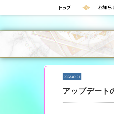
S
k
i
p
t
o
c
o
n
t
e
n
t
2022.02.21
アップデート