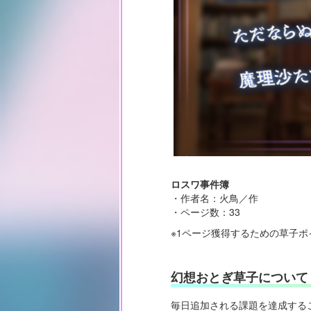
ロスワ事件簿
・作者名：火鳥／作
・ページ数：33
※1ページ獲得するための草子ポ
幻想おとぎ草子について
毎日追加される課題を達成する