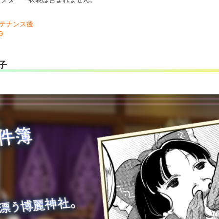
メンテナンス後
9
子