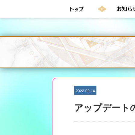
S
k
i
p
t
o
c
o
n
t
e
n
t
2022.02.14
アップデート