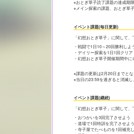
※おとぎ草子読了課題の達成期
※メイン探索の課題、おとぎ草
イベント課題(毎日更新)
「幻想おとぎ草子」に関して、
・戦闘で1日10～20回勝利しよ
・デイリー探索を1日1回クリア
・幻想おとぎ草子開催期間中にロ
※課題の更新は2月20日までと
※当日の23:59を過ぎると消
イベント課題(継続)
「幻想おとぎ草子」に関して、
・おつかいを3回完了させよう
・道場で1回特訓を完了させよ
・寺子屋でたべものを1回補充