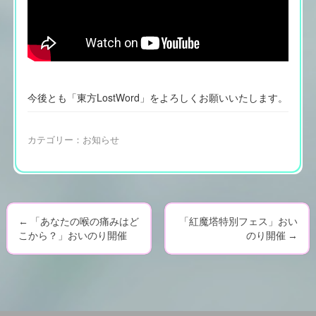
今後とも「東方LostWord」をよろしくお願いいたします。
カテゴリー：
お知らせ
←
「あなたの喉の痛みはど
「紅魔塔特別フェス」おい
P
こから？」おいのり開催
のり開催
→
o
s