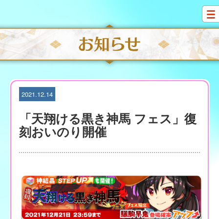
S
k
i
p
t
o
c
o
n
t
2021.12.14
e
n
「天翔ける黒き神馬 フェス」復
t
刻おいのり開催