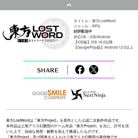
t
n
タイトル：東方LostWord
a
ジャンル：RPG
好評配信中
v
対応OS：iOS/Android
【iOS版】iOS 16.0以降
【GooglePlay版】Android 12.0以上
i
g
a
t
i
o
n
東方LostWordは『東方Project』を原作とした公認二次創作作品です。
本作品は上海アリス幻樂団のゲーム作品『東方Project』を元に、許可を頂
いた上で、自由な発想・解釈を加えて構成したものです。
『東方Project』及び関連タイトルは上海アリス幻樂団の著作物です。