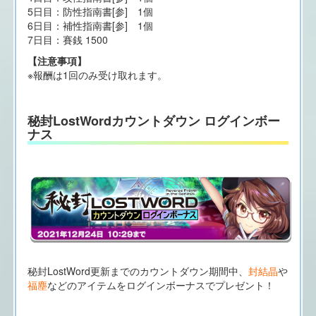
5日目：防性指南書[参] 1個
6日目：補性指南書[参] 1個
7日目：賽銭 1500
【注意事項】
※報酬は1回のみ受け取れます。
秘封LostWordカウントダウン ログインボー
ナス
秘封LostWord更新までのカウントダウン期間中、
封結晶
や
福塵
などのアイテムをログインボーナスでプレゼント！