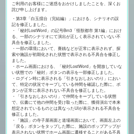
ご利用のお客様にご迷惑をおかけしましたことを、深くお
詫び申し上げます。
・第3章「白玉擂台（完結編）」における、シナリオの誤
記を修正しました。
・「秘封LostWord」の記号Bm3「怪獣都市 第1編」におけ
る、一部のシナリオにて演出が正しく表示されていない不
具合を修正しました。
・一部の環境において、賽銭などが正常に表示されず、探
索や施設が初期化された状態で表示される不具合を修正し
ました。
・ホーム画面における、「秘封LostWord」を開放していな
い状態での「秘封」ボタンの表示を一部修正しました。
・ログイン時に表示される「引きなおしおいのり」におい
て、特定の状況でキープしている仲間を確認した際に、ボ
タンが正常に表示されない不具合を修正しました。
・「引きなおしおいのり」で仲間をキープしている状態
で、伝書にて他の仲間を受け取った際に、獲得演出で本来
想定されているものとは異なったUIが表示される不具合を
修正しました。
・「施設」の寺子屋画面と道場画面において、画面左上の
「戻る」ボタンをタップした際に、施設のポップアップが
表示されない状態でホーム画面に遷移することがある不具