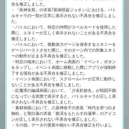
合を修正しました。
・「依神女苑」の衣装｢疫病怪盗ジョオン｣における、バト
ルキャラの一部が正常に表示されない不具合を修正しまし
た。
・バトルにおいて、特定の仲間がスペルカードを使用した
際に、エネミーが正しく表示されないことがある不具合を
修正しました。
・バトルにおいて、複数体力ゲージを保有するエネミーを
ゲージバーストさせた際に、そのターン内での対象エネミ
ーの動作が止まる不具合を修正しました。
・特定の端末において、ホーム画面の「イベント」ボタン
をタップし、イベント画面に移動した際にアプリが強制終
了する場合がある不具合を修正しました。
・イベント画面において、スクロールバーが正常に動作し
ないことがある不具合を修正しました。
・紅魔塔の編成画面において、「少名針妙丸」が戦闘不能
になっている状態で表示すると、バトルキャラが正しく表
示されない不具合を修正しました。
・素材画面において、八坂神奈子の衣装「時代を穿つ白き
御柱」と聖白蓮の衣装「救済をもたらす白蓮華」のアイコ
ンが正しく表示されない不具合を修正しました。
・その他、データの更新や細かい不具合修正を行いまし