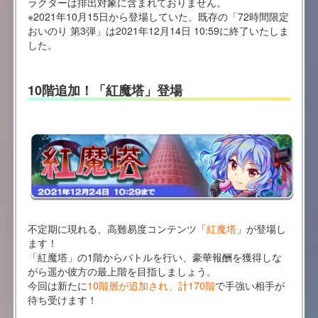
ラクターは排出対象に含まれておりません。
※2021年10月15日から登場していた、既存の「72時間限定
おいのり 第3弾」は2021年12月14日 10:59に終了いたしま
した。
10階追加！「紅魔塔」登場
不定期に現れる、高難易度コンテンツ「
紅魔塔
」が登場し
ます！
「紅魔塔」の1階からバトルを行い、豪華報酬を獲得しな
がら遥か彼方の最上階を目指しましょう。
今回は新たに
10階層が追加され、計170階
で手強い相手が
待ち受けます！