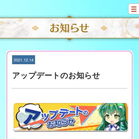
S
k
i
p
t
o
c
o
n
t
2021.12.14
e
n
アップデートのお知らせ
t