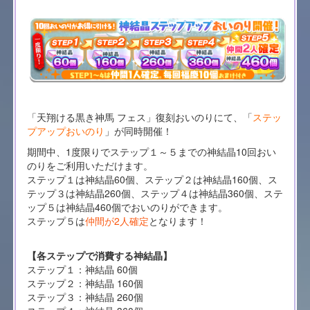
「天翔ける黒き神馬 フェス」復刻おいのりにて、「
ステッ
プアップおいのり
」が同時開催！
期間中、1度限りでステップ１～５までの神結晶10回おい
のりをご利用いただけます。
ステップ１は神結晶60個、ステップ２は神結晶160個、ス
テップ３は神結晶260個、ステップ４は神結晶360個、ステ
ップ５は神結晶460個でおいのりができます。
ステップ５は
仲間が2人確定
となります！
【各ステップで消費する神結晶】
ステップ１：神結晶 60個
ステップ２：神結晶 160個
ステップ３：神結晶 260個