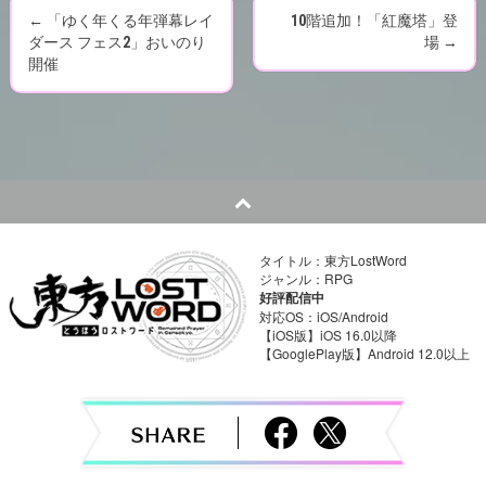
←
「ゆく年くる年弾幕レイ
10階追加！「紅魔塔」登
P
ダース フェス2」おいのり
場
→
開催
o
s
t
n
a
タイトル：東方LostWord
ジャンル：RPG
v
好評配信中
対応OS：iOS/Android
i
【iOS版】iOS 16.0以降
【GooglePlay版】Android 12.0以上
g
a
t