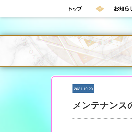
S
k
i
p
t
o
c
o
n
t
e
n
t
2021.10.20
メンテナンス