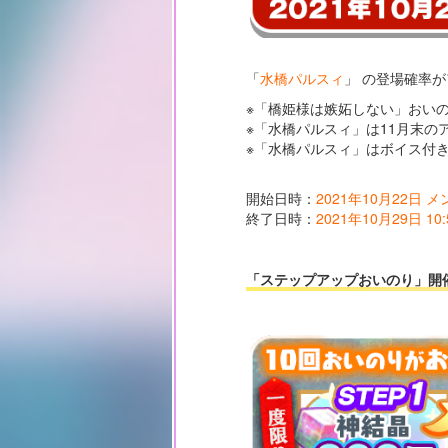
「
水橋パルスィ
」 の登場確率
※「橋姫様は嫉妬しない」おい
※「水橋パルスィ」は11月末
※「水橋パルスィ」はボイス付
開始日時：
2021年10月22日 
終了日時：
2021年10月29日 10:
「ステップアップおいのり」開