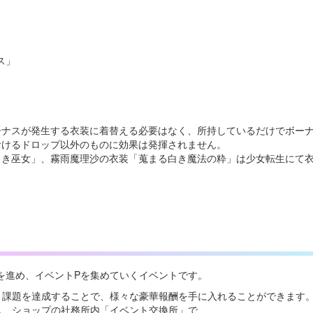
ス」
」
ーナスが発生する衣装に着替える必要はなく、所持しているだけでボー
おけるドロップ以外のものに効果は発揮されません。
白き巫女」、霧雨魔理沙の衣装「蒐まる白き魔法の粋」は少女転生にて
を進め、イベントPを集めていくイベントです。
ト課題を達成することで、様々な豪華報酬を手に入れることができます
し、ショップの社務所内「イベント交換所」で