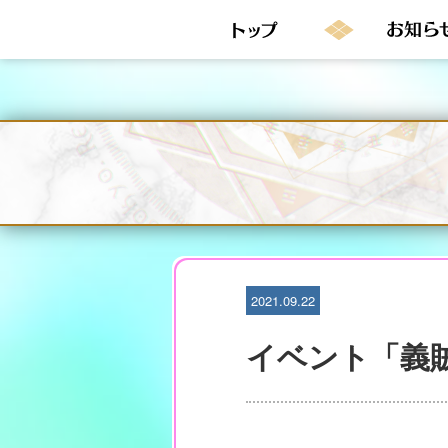
S
k
i
p
t
o
c
o
n
t
e
n
t
2021.09.22
イベント「義