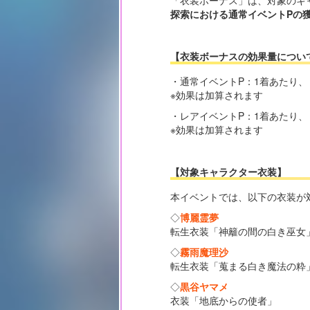
探索における通常イベントPの
【衣装ボーナスの効果量につい
・通常イベントP：1着あたり
※効果は加算されます
・レアイベントP：1着あたり
※効果は加算されます
【対象キャラクター衣装】
本イベントでは、以下の衣装が
◇
博麗霊夢
転生衣装「神籬の間の白き巫女
◇
霧雨魔理沙
転生衣装「蒐まる白き魔法の粋
◇
黒谷ヤマメ
衣装「地底からの使者」