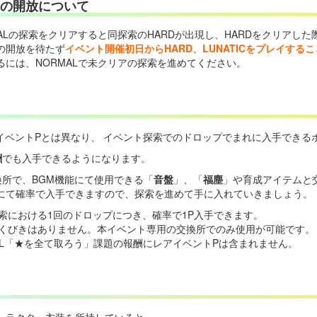
ICの開放について
Lの探索をクリアすると同探索のHARDが出現し、HARDをクリアした際
の開放を待たず
イベント開催初日からHARD、LUNATICをプレイする
には、NORMALで未クリアの探索を進めてください。
イベントPとは異なり、 イベント探索でのドロップでまれに入手できる
酬
でも入手できるようになります。
換所で、BGM機能にて使用できる「
音盤
」、「
福塵
」や育成アイテムと
にて確率で入手できますので、探索を進めて手に入れていきましょう。
索における1回のドロップにつき、確率で1P入手できます。
ふくびきはありません。本イベント専用の交換所でのみ使用が可能です。
AL「★を全て取ろう」課題の報酬にレアイベントPは含まれません。
ャラクター衣装を所持していると、