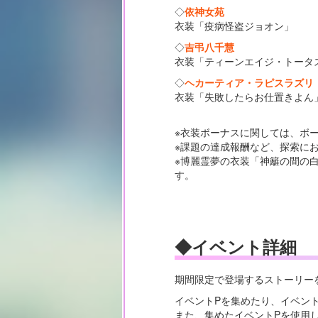
◇
依神女苑
衣装「疫病怪盗ジョオン」
◇
吉弔八千慧
衣装「ティーンエイジ・トータ
◇
ヘカーティア・ラピスラズリ
衣装「失敗したらお仕置きよん
※衣装ボーナスに関しては、ボ
※課題の達成報酬など、探索に
※博麗霊夢の衣装「神籬の間の
す。
◆イベント詳細
期間限定で登場するストーリー
イベントPを集めたり、イベン
また、集めたイベントPを使用