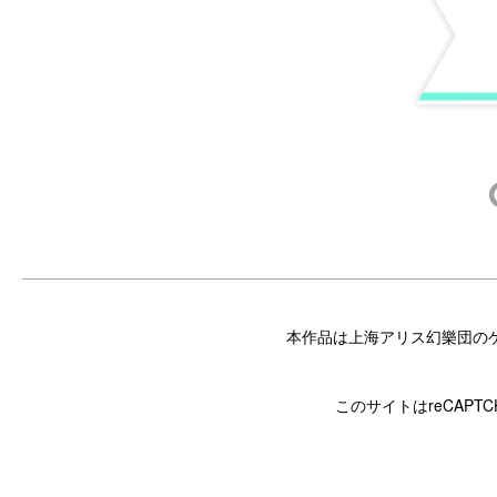
t
i
o
n
本作品は上海アリス幻樂団のゲ
このサイトはreCAPT