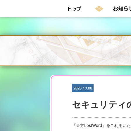
S
k
i
p
t
o
c
o
n
t
e
n
t
2020.10.08
セキュリティ
「東方LostWord」をご利用