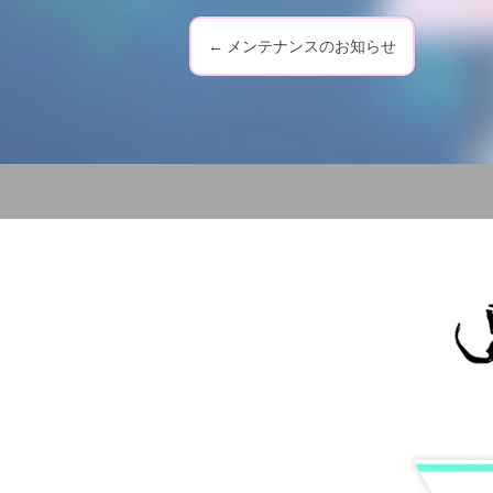
←
メンテナンスのお知らせ
P
o
s
t
n
a
v
i
g
a