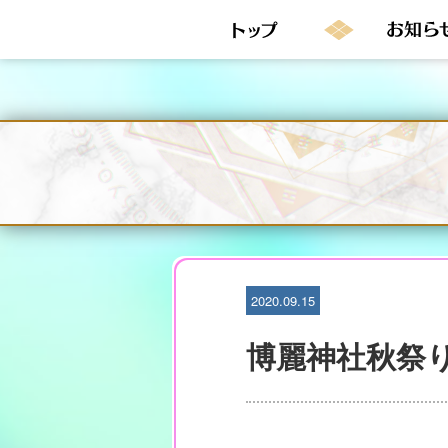
S
k
i
p
t
o
c
o
n
t
e
n
t
2020.09.15
博麗神社秋祭り