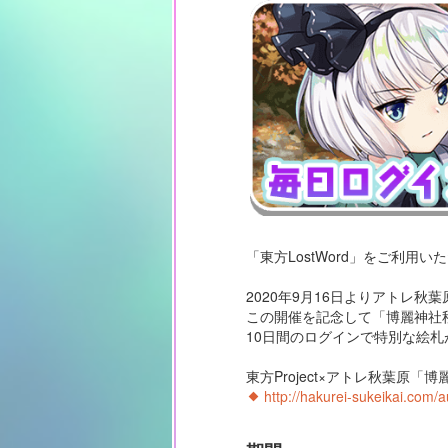
「東方LostWord」をご利用
2020年9月16日よりアトレ秋葉
この開催を記念して「博麗神社秋
10日間のログインで特別な絵
東方Project×アトレ秋葉原「
http://hakurei-sukeikai.com