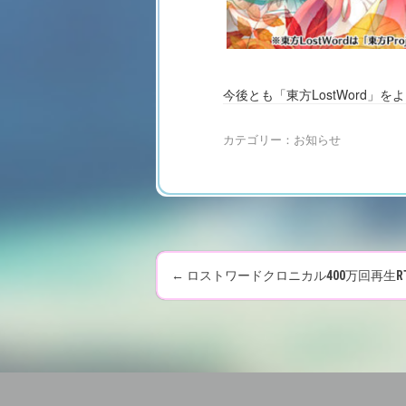
今後とも「東方LostWord」
カテゴリー：
お知らせ
←
ロストワードクロニカル400万回再生
P
o
s