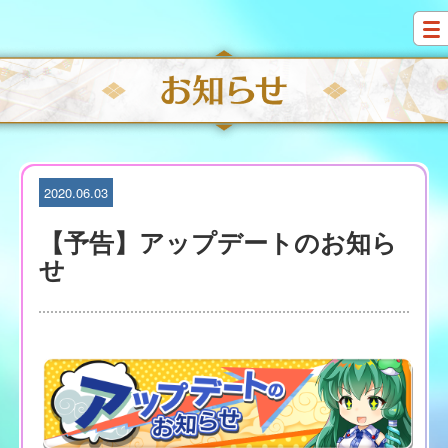
S
k
i
p
t
o
c
o
n
t
2020.06.03
e
n
【予告】アップデートのお知ら
t
せ