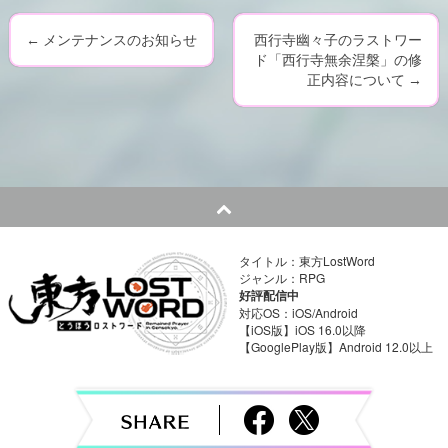
←
メンテナンスのお知らせ
西行寺幽々子のラストワー
P
ド「西行寺無余涅槃」の修
正内容について
→
o
s
t
n
a
タイトル：東方LostWord
ジャンル：RPG
v
好評配信中
対応OS：iOS/Android
i
【iOS版】iOS 16.0以降
【GooglePlay版】Android 12.0以上
g
a