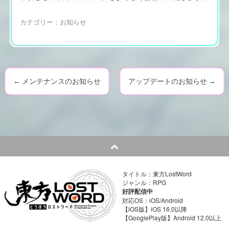
カテゴリー：
お知らせ
←
メンテナンスのお知らせ
アップデートのお知らせ
→
P
o
s
t
n
タイトル：東方LostWord
ジャンル：RPG
a
好評配信中
対応OS：iOS/Android
v
【iOS版】iOS 16.0以降
【GooglePlay版】Android 12.0以上