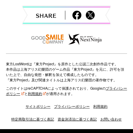
i
g
a
t
i
o
東方LostWordは『東方Project』を原作とした公認二次創作作品です。
本作品は上海アリス幻樂団のゲーム作品『東方Project』を元に、許可を頂
n
いた上で、自由な発想・解釈を加えて構成したものです。
『東方Project』及び関連タイトルは上海アリス幻樂団の著作物です。
このサイトはreCAPTCHAによって保護されており、Googleの
プライバシー
ポリシー
と
利用規約
が適用されます。
サイトポリシー
プライバシーポリシー
利用規約
特定商取引法に基づく表記
資金決済法に基づく表記
お問い合わせ