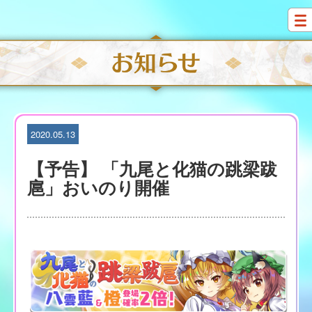
S
k
i
p
t
o
c
o
n
t
2020.05.13
e
n
【予告】 「九尾と化猫の跳梁跋
t
扈」おいのり開催