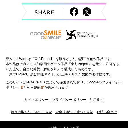
g
a
t
i
o
n
東方LostWordは『東方Project』を原作とした公認二次創作作品です。
本作品は上海アリス幻樂団のゲーム作品『東方Project』を元に、許可を頂
いた上で、自由な発想・解釈を加えて構成したものです。
『東方Project』及び関連タイトルは上海アリス幻樂団の著作物です。
このサイトはreCAPTCHAによって保護されており、Googleの
プライバシー
ポリシー
と
利用規約
が適用されます。
サイトポリシー
プライバシーポリシー
利用規約
特定商取引法に基づく表記
資金決済法に基づく表記
お問い合わせ
©上海アリス幻樂団