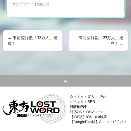
カテゴリー：
お知らせ
←
事前登録数「18万人」達
事前登録数「22万人」達
P
成！
成！
→
o
s
t
n
タイトル：東方LostWord
a
ジャンル：RPG
好評配信中
v
対応OS：iOS/Android
【iOS版】iOS 16.0以降
【GooglePlay版】Android 12.0以上
i