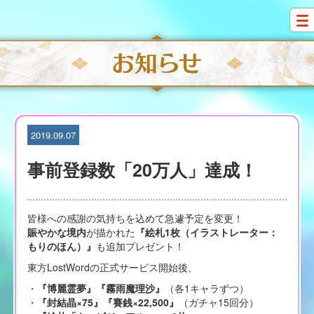
S
k
i
p
t
o
c
o
n
t
2019.09.07
e
n
事前登録数「20万人」達成！
t
皆様への感謝の気持ちを込めて急遽予定を変更！
賑やかな境内
が描かれた
『絵札1枚（イラストレーター：
もりのほん）』
も追加プレゼント！
東方LostWordの正式サービス開始後、
・
『博麗霊夢』『霧雨魔理沙』
（各1キャラずつ）
・
『封結晶×75』『賽銭×22,500』
（ガチャ15回分）