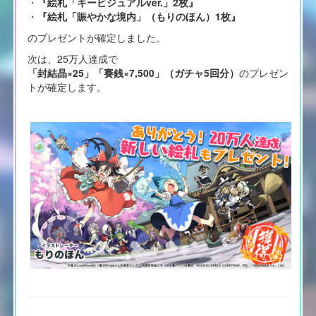
・
『絵札「キービジュアルver.」2枚』
・
『絵札「賑やかな境内」（もりのほん）1枚』
のプレゼントが確定しました。
次は、25万人達成で
「封結晶×25」「賽銭×7,500」（ガチャ5回分）
のプレゼン
トが確定します。