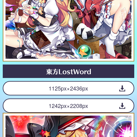
1125px×2436px
1242px×2208px