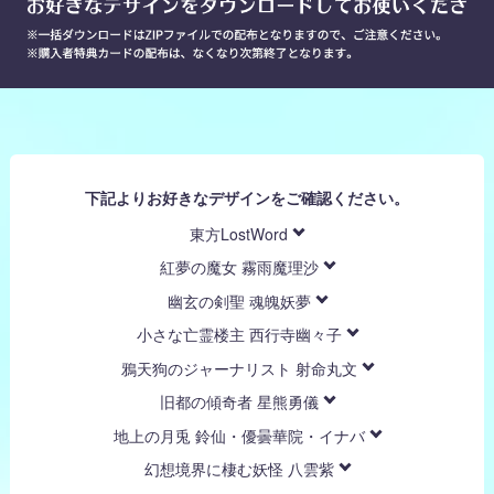
下記よりお好きなデザインをご確認ください。
東方LostWord
紅夢の魔女 霧雨魔理沙
幽玄の剣聖 魂魄妖夢
小さな亡霊楼主 西行寺幽々子
鴉天狗のジャーナリスト 射命丸文
旧都の傾奇者 星熊勇儀
地上の月兎 鈴仙・優曇華院・イナバ
幻想境界に棲む妖怪 八雲紫