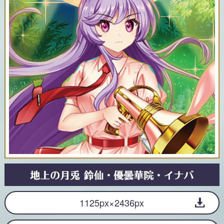
1125px×2436px