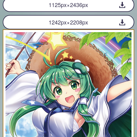
1125px×2436px
1242px×2208px