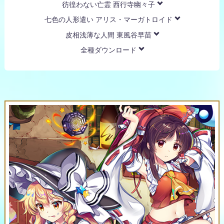
彷徨わない亡霊 西行寺幽々子
七色の人形遣い アリス・マーガトロイド
皮相浅薄な人間 東風谷早苗
全種ダウンロード