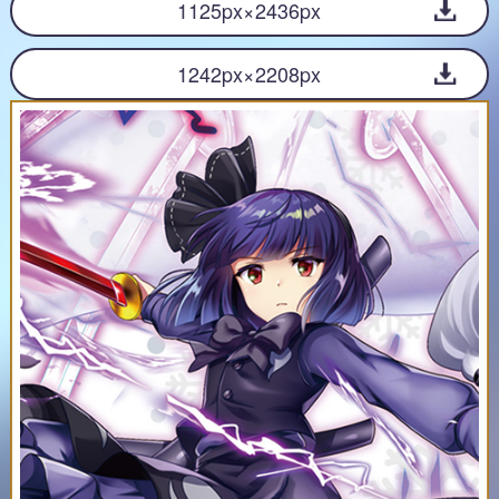
1125px×2436px
1242px×2208px