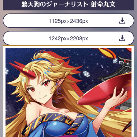
1125px×2436px
1242px×2208px