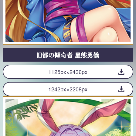
1125px×2436px
1242px×2208px