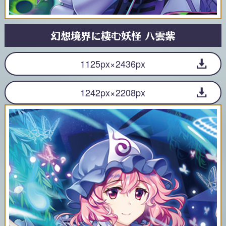
1125px×2436px
1242px×2208px