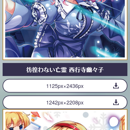
1125px×2436px
1242px×2208px