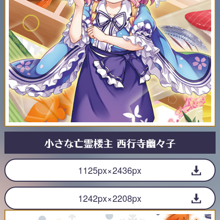
1125px×2436px
1242px×2208px