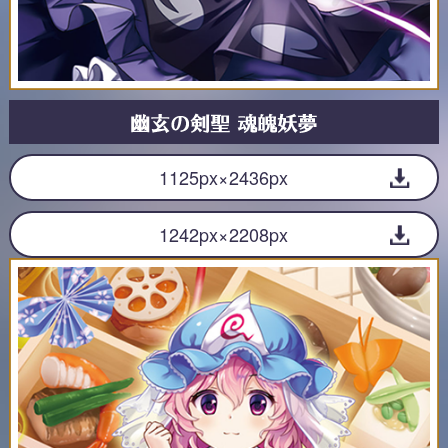
1125px×2436px
1242px×2208px