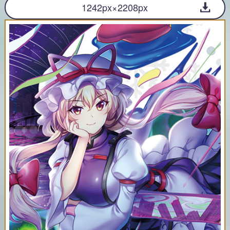
1242px×2208px